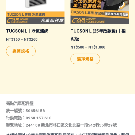
可
在
在
產
產
品
品
頁
TUCSON L｜冷氣濾網
TUCSON L (25年改款後)｜擋
頁
面
泥板
價
NT$
160
–
NT$
260
格
面
選
價
NT$
500
–
NT$
1,000
此
範
選擇規格
格
選
擇
圍：
產
此
範
NT$160
選擇規格
擇
選
圍：
品
產
到
NT$500
NT$260
選
項
有
品
到
NT$1,000
項
多
有
種
多
款
種
式。
款
衛點汽車配件屋
可
式。
統一編號：50656158
行動電話：0968 157 610
在
可
聯繫地址：244108 新北市林口區文化北路一段542巷55弄29號
產
在
品
產