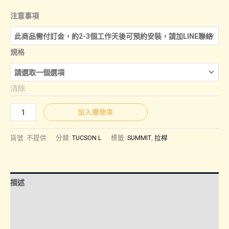
格
注意事項
範
規格
圍：
清除
NT$3,00
TUCSON
加入購物車
L
到
｜
貨號:
不提供
分類:
TUCSON L
標籤:
SUMMIT
,
拉桿
SUMMIT
NT$5,00
拉
桿
描述
數
量
額外資訊
諮詢管道-線上購買