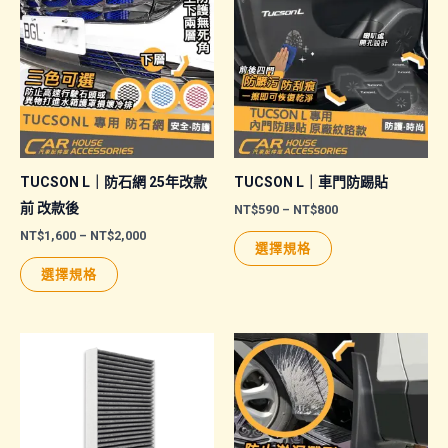
TUCSON L｜防石網 25年改款
TUCSON L｜車門防踢貼
前 改款後
價
NT$
590
–
NT$
800
格
價
NT$
1,600
–
NT$
2,000
此
範
選擇規格
格
圍：
此
產
範
NT$590
選擇規格
圍：
產
品
到
NT$1,600
NT$800
品
有
到
NT$2,000
有
多
多
種
種
款
款
式。
式。
可