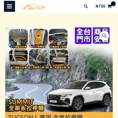
跳
搜
NT$
0
至
尋
主
要
內
容