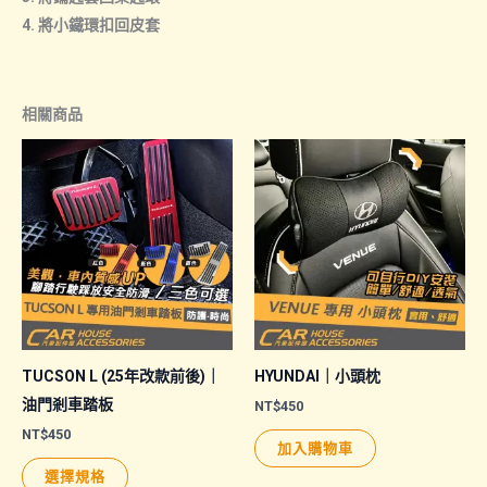
4. 將小鐵環扣回皮套
相關商品
TUCSON L (25年改款前後)｜
HYUNDAI｜小頭枕
油門剎車踏板
NT$
450
NT$
450
加入購物車
此
選擇規格