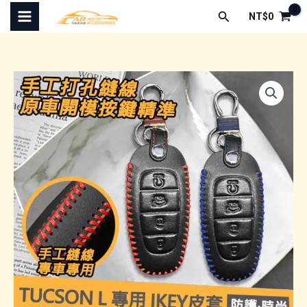
跳
搜
NT$
0
至
尋
主
要
內
容