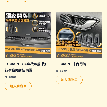
產
品
有
多
種
款
式。
可
在
產
品
TUCSON L (25年改款前.後)｜
TUCSON L｜內門碗
頁
行李箱防刮板 內置
NT$
550
面
NT$
650
加入購物車
選
加入購物車
擇
選
項