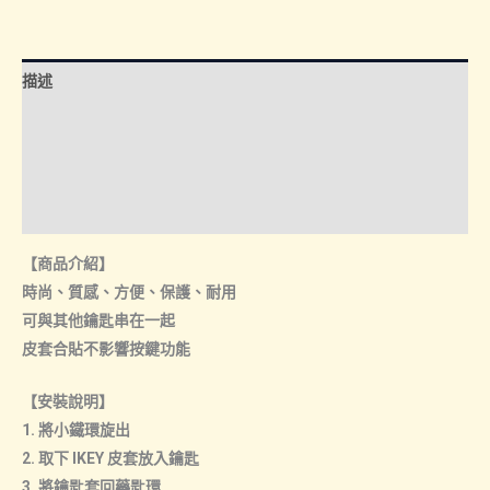
年
改
款
描述
前.
後)
額外資訊
｜
諮詢管道-線上購買
IKEY
皮
諮詢管道-門市取貨
套
【商品介紹】
數
時尚、質感、方便、保護、耐用
量
可與其他鑰匙串在一起
皮套合貼不影響按鍵功能
【安裝說明】
1. 將小鐵環旋出
2. 取下 IKEY 皮套放入鑰匙
3. 將鑰匙套回藥匙環