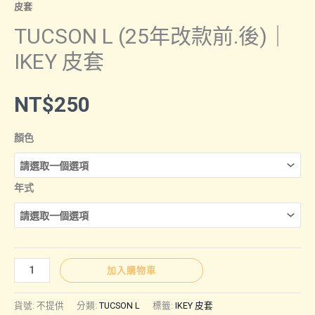
皮套
TUCSON L (25年改款前.後)｜
IKEY 皮套
NT$
250
顏色
年式
TUCSON
加入購物車
L
(25
貨號:
不提供
分類:
TUCSON L
標籤:
IKEY 皮套