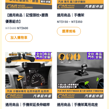
【通用商品｜記憶頭枕+腰靠
通用商品｜手機架
優惠組合】
價
NT$
150
–
NT$
350
格
原
目
NT$
680
NT$
600
此
範
選擇規格
始
前
圍：
產
價
價
NT$150
加入購物車
格：
格：
品
到
NT$680。
NT$600。
NT$350
有
多
種
款
式。
可
在
產
品
頁
通用商品｜手機架延長伸縮桿
通用商品｜手機架萬用底座