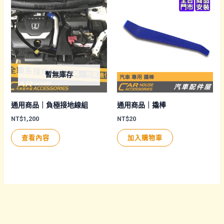
多
種
款
式。
可
暫無庫存
在
產
品
通用商品｜負極接地線組
通用商品｜撬棒
頁
NT$
1,200
NT$
20
面
查看內容
加入購物車
選
擇
選
項