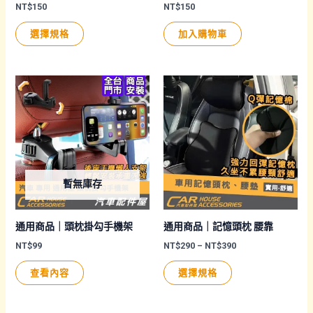
面
NT$
150
NT$
150
選
此
選擇規格
加入購物車
擇
產
選
品
項
有
多
種
款
式。
可
暫無庫存
在
產
品
通用商品｜頭枕掛勾手機架
通用商品｜記憶頭枕 腰靠
頁
價
NT$
99
NT$
290
–
NT$
390
格
面
此
範
查看內容
選擇規格
圍：
選
產
NT$290
擇
品
到
NT$390