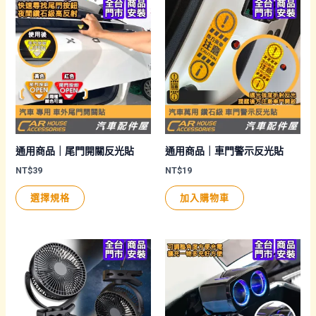
項
通用商品｜尾門開關反光貼
通用商品｜車門警示反光貼
NT$
39
NT$
19
此
選擇規格
加入購物車
產
品
有
多
種
款