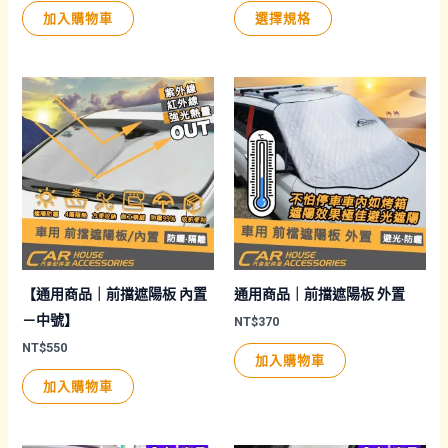
擇
此
範
加入購物車
選擇規格
圍：
選
產
NT$1,080
項
品
到
NT$2,000
有
多
種
款
式。
可
在
產
品
【通用商品｜前擋遮陽板 內置
通用商品｜前擋遮陽板 外置
頁
－中號】
NT$
370
面
NT$
550
加入購物車
選
加入購物車
擇
選