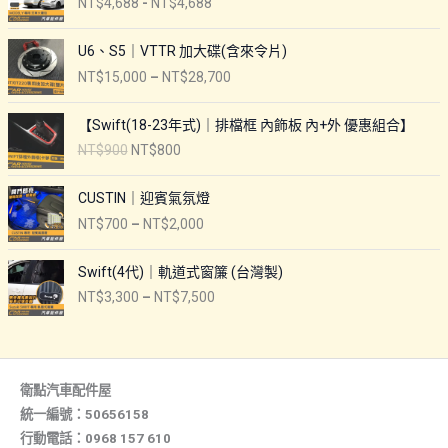
NT$
4,688
-
NT$
4,688
U6、S5｜VTTR 加大碟(含來令片)
價
NT$
15,000
–
NT$
28,700
格
範
【Swift(18-23年式)｜排檔框 內飾板 內+外 優惠組合】
圍
原
目
NT$
900
NT$
800
：
始
前
N
價
價
CUSTIN｜迎賓氣氛燈
T
格
格
價
$
NT$
700
–
NT$
2,000
：
：
格
1
N
N
範
5
Swift(4代)｜軌道式窗簾 (台灣製)
T
T
圍
,
$
$
價
NT$
3,300
–
NT$
7,500
：
0
9
8
格
N
0
0
0
範
T
0
0
0
圍
$
到
。
。
：
7
N
衛點汽車配件屋
N
0
T
統一編號：50656158
T
0
$
行動電話：0968 157 610
$