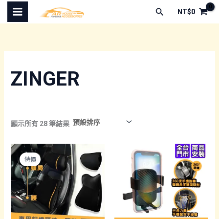
跳
搜
NT$
0
至
尋
主
要
內
容
ZINGER
顯示所有 28 筆結果
特價