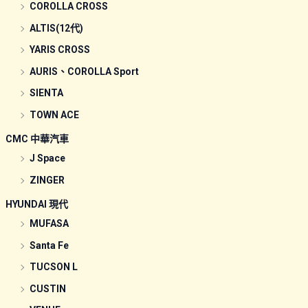
COROLLA CROSS
ALTIS(12代)
YARIS CROSS
AURIS、COROLLA Sport
SIENTA
TOWN ACE
CMC 中華汽車
J Space
ZINGER
HYUNDAI 現代
MUFASA
Santa Fe
TUCSON L
CUSTIN