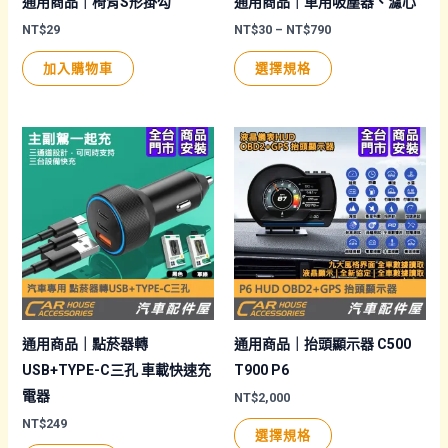
通用商品｜椅背S形掛勾
通用商品｜車用吸塵器、濾心
價
NT$
29
NT$
30
–
NT$
790
格
此
範
加入購物車
選擇規格
圍：
產
NT$30
品
到
NT$790
有
多
種
款
式。
可
在
產
品
通用商品｜點菸器轉
通用商品｜抬頭顯示器 C500
頁
USB+TYPE-C三孔 車載快速充
T900 P6
面
電器
NT$
2,000
選
NT$
249
此
選擇規格
擇