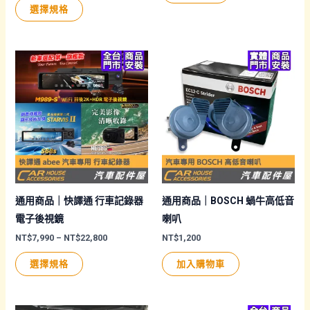
此
產
選擇規格
選
產
品
項
品
有
有
多
多
種
種
款
款
式。
式。
可
可
在
在
產
產
品
品
頁
通用商品｜快譯通 行車記錄器
通用商品｜BOSCH 蝸牛高低音
頁
面
電子後視鏡
喇叭
面
選
價
NT$
7,990
–
NT$
22,800
NT$
1,200
格
選
擇
此
範
選擇規格
加入購物車
圍：
擇
選
產
NT$7,990
選
項
品
到
NT$22,800
項
有