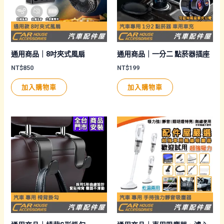
式。
可
在
產
品
通用商品｜8吋夾式風扇
通用商品｜一分二 點菸器插座
頁
NT$
850
NT$
199
面
加入購物車
加入購物車
選
擇
選
項