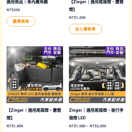
通用商品｜車內廣角鏡
【Zinger｜通用尾箱燈、露營
燈】
NT$
200
NT$
1,000
此
選擇規格
產
加入購物車
品
有
多
種
款
式。
可
在
產
品
頁
【Zinger｜通用尾箱燈、露營
Zinger｜通用尾箱燈、後行李
面
燈】
箱燈 LED
選
價
NT$
1,800
NT$
1,080
–
NT$
2,000
格