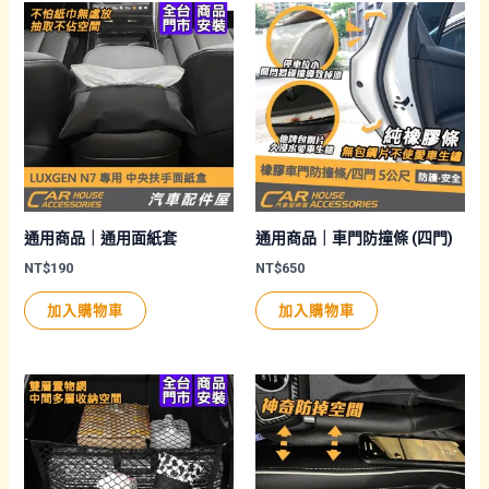
選
有
項
多
種
款
式。
可
在
產
品
通用商品｜通用面紙套
通用商品｜車門防撞條 (四門)
頁
NT$
190
NT$
650
面
加入購物車
加入購物車
選
擇
選
項