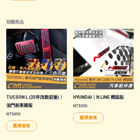
相關商品
TUCSON L (25年改款前後)｜
HYUNDAI｜N LINE 標誌貼
油門剎車踏板
NT$
250
NT$
450
此
選擇規格
此
產
選擇規格
產
品
品
有