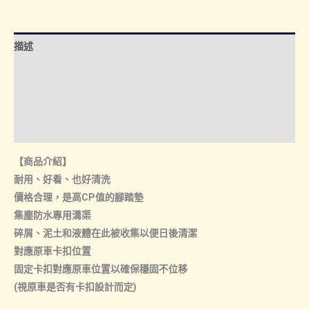
防
水
腳
描述
踏
墊
額外資訊
數
諮詢管道-線上購買
量
諮詢管道-門市取貨
【商品介紹】
耐用、好看、也好清洗
價格合理，是高CP值的腳踏墊
集塵防水專用溝渠
碎屑、泥土和液體在此被收集以便日後清潔
對應原車卡扣位置
固定卡扣對應原車位置以確保穩固不位移
(視原車是否有卡扣設計而定)