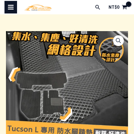
跳
搜
NT$
0
至
尋
主
要
內
容