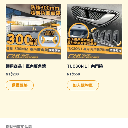
有
多
多
種
種
款
款
式。
式。
可
可
在
在
產
產
品
品
頁
通用商品｜車內廣角鏡
TUCSON L｜內門碗
頁
面
NT$
200
NT$
550
面
選
此
選擇規格
加入購物車
選
擇
產
擇
選
品
選
項
有
項
多
種
款
衛點汽車配件屋