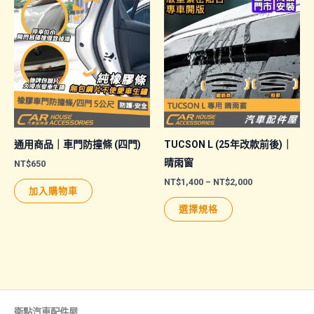
多
多
種
種
款
款
式。
式。
可
可
在
在
產
產
品
品
通用商品｜車門防撞條 (四門)
TUCSON L (25年改款前後)｜
頁
頁
晴雨窗
NT$
650
面
面
價
NT$
1,400
–
NT$
2,000
加入購物車
格
選
選
此
範
選擇規格
擇
擇
圍：
產
NT$1,400
選
選
品
到
NT$2,000
項
項
有
多
種
款
衛點汽車配件屋