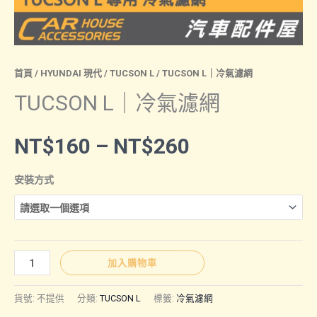
首頁
/
HYUNDAI 現代
/
TUCSON L
/ TUCSON L｜冷氣濾網
TUCSON L｜冷氣濾網
價
NT$
160
–
NT$
260
格
安裝方式
範
圍：
TUCSON
加入購物車
L
NT$160
｜
貨號:
不提供
分類:
TUCSON L
標籤:
冷氣濾網
冷