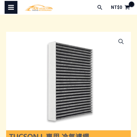
跳
搜
NT$
0
至
尋
主
要
內
容