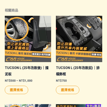
相關商品
TUCSON L (25年改款後)｜擋
TUCSON L (25年改款前)｜排
泥板
檔飾框
價
NT$
500
–
NT$
1,000
NT$
750
格
此
此
範
選擇規格
選擇規格
圍：
產
產
NT$500
品
品
到
NT$1,000
有
有