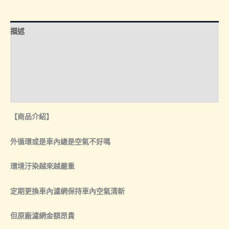
氣
到
濾
描述
網
NT$260
數
額外資訊
量
諮詢管道-線上購買
諮詢管道-門市取貨
【商品介紹】
外循環或是車內總是空氣不好嗎
環境汙染越來越嚴重
定期更換車內濾網保持車內空氣清新
但原廠濾網金額昂貴