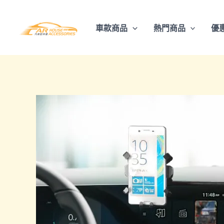
跳
至
車款商品
熱門商品
優
主
要
內
容