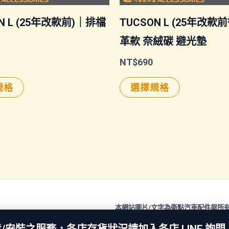
N L (25年改款前)｜排檔
TUCSON L (25年改款
革款 奈絨碳 避光墊
NT$
690
此
此
規格
選擇規格
產
產
品
品
有
有
多
多
種
種
款
款
本網站圖片/文字為衛點汽車配件屋所
式。
式。
All rights reserved. Copyright