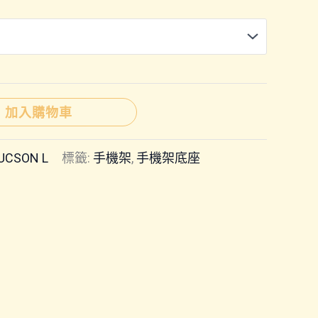
範
圍：
NT$149
加入購物車
到
UCSON L
標籤:
手機架
,
手機架底座
NT$350