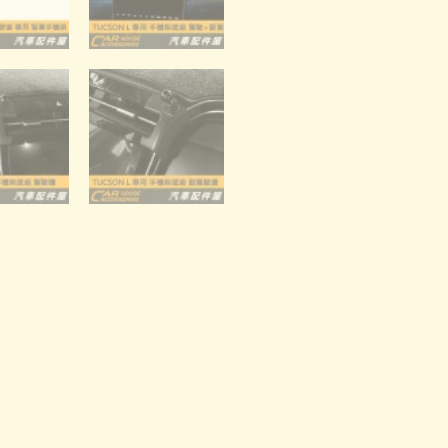
｜
螢
幕
手
機
架
底
座
數
量