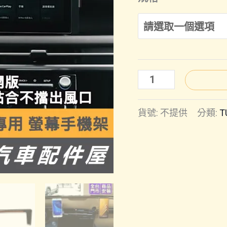
TUCSON
L
貨號:
不提供
分類:
T
(25
年
改
款
前
後)