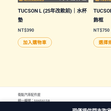
TUCSON L (25年改款前)｜水杯
TUCSO
墊
飾框
NT$
390
NT$
750
加入購物車
選擇
衛點汽車配件屋
統一編號：50656158
行動電話：0968 157 610