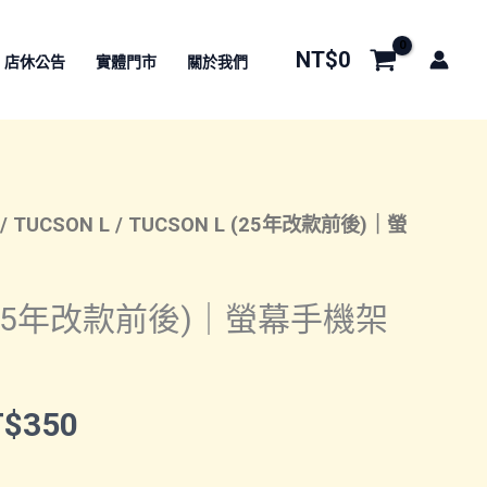
NT$
0
店休公告
實體門市
關於我們
/
TUCSON L
/ TUCSON L (25年改款前後)｜螢
L (25年改款前後)｜螢幕手機架
價
T$
350
格