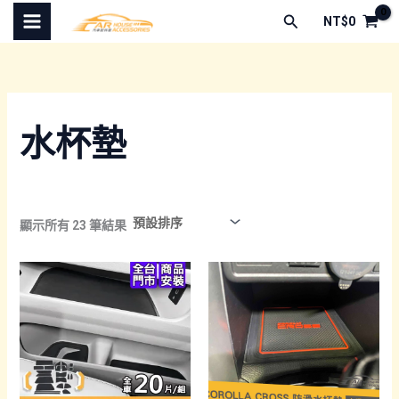
跳
搜
NT$
0
至
尋
主
要
內
容
水杯墊
顯示所有 23 筆結果