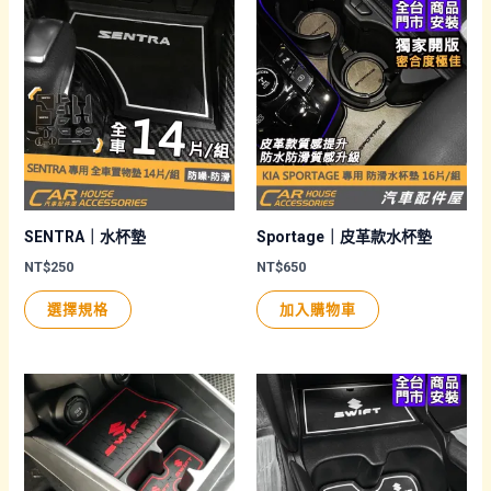
選
選
有
有
項
項
多
多
種
種
款
款
式。
式。
可
可
在
在
產
產
品
品
SENTRA｜水杯墊
Sportage｜皮革款水杯墊
頁
頁
NT$
250
NT$
650
面
面
此
選擇規格
加入購物車
選
選
產
擇
擇
品
選
選
有
項
項
多
種
款