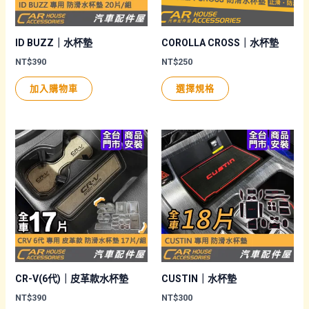
ID BUZZ｜水杯墊
COROLLA CROSS｜水杯墊
NT$
390
NT$
250
此
加入購物車
選擇規格
產
品
有
多
種
款
式。
可
在
產
品
CR-V(6代)｜皮革款水杯墊
CUSTIN｜水杯墊
頁
NT$
390
NT$
300