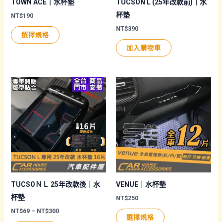
品
品
TOWN ACE｜水杯墊
TUCSON L (25年改款前)｜水
頁
頁
杯墊
NT$
190
面
面
NT$
390
此
選擇規格
選
選
產
加入購物車
擇
擇
品
選
選
有
項
項
多
種
款
式。
可
在
產
品
頁
TUCSOＮＬ 25年改款後｜水
VENUE｜水杯墊
面
杯墊
NT$
250
選
價
NT$
69
–
NT$
300
此
選擇規格
格