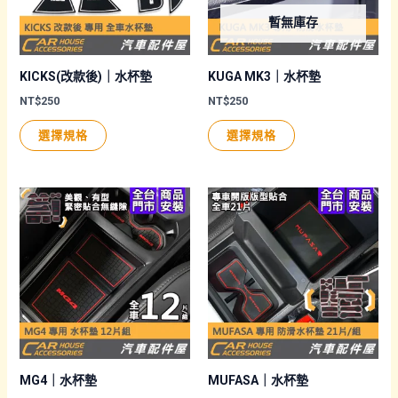
可
可
暫無庫存
在
在
產
產
品
品
KICKS(改款後)｜水杯墊
KUGA MK3｜水杯墊
頁
頁
NT$
250
NT$
250
面
面
此
此
選擇規格
選擇規格
選
選
產
產
擇
擇
品
品
選
選
有
有
項
項
多
多
種
種
款
款
式。
式。
可
可
在
在
產
產
品
品
MG4｜水杯墊
MUFASA｜水杯墊