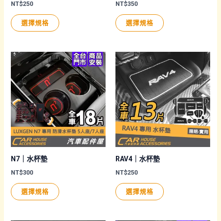
頁
頁
NT$
250
NT$
350
面
面
此
此
選擇規格
選擇規格
選
選
產
產
擇
擇
品
品
選
選
有
有
項
項
多
多
種
種
款
款
式。
式。
可
可
在
在
產
產
品
品
N7｜水杯墊
RAV4｜水杯墊
頁
頁
NT$
300
NT$
250
面
面
此
此
選擇規格
選擇規格
選
選
產
產
擇
擇
品
品