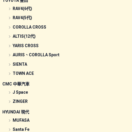
TOYOTA 豐田
RAV4(6代)
RAV4(5代)
COROLLA CROSS
ALTIS(12代)
YARIS CROSS
AURIS、COROLLA Sport
SIENTA
TOWN ACE
CMC 中華汽車
J Space
ZINGER
HYUNDAI 現代
MUFASA
Santa Fe