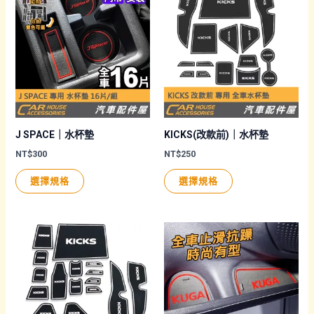
項
多
種
款
式。
可
在
產
品
J SPACE｜水杯墊
KICKS(改款前)｜水杯墊
頁
NT$
300
NT$
250
面
此
此
選擇規格
選擇規格
選
產
產
擇
品
品
選
有
有
項
多
多
種
種
款
款
式。
式。