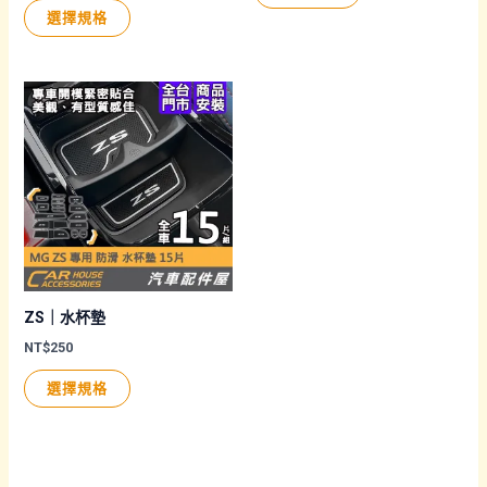
擇
此
產
範
選擇規格
圍：
選
產
品
NT$69
項
品
有
到
NT$300
有
多
多
種
種
款
款
式。
式。
可
可
在
在
產
產
品
品
頁
ZS｜水杯墊
頁
面
NT$
250
面
選
此
選擇規格
選
擇
產
擇
選
品
選
項
有
項