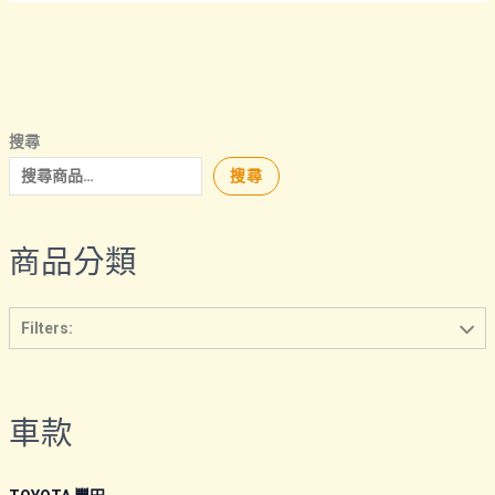
多
種
款
式。
可
搜尋
在
產
搜尋
品
頁
商品分類
面
選
擇
Filters:
選
項
車款