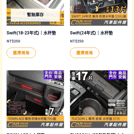
式。
可
暫無庫存
在
產
品
Swift(18-23年式)｜水杯墊
Swift(24年式)｜水杯墊
頁
NT$
250
NT$
250
面
此
此
選擇規格
選擇規格
選
產
產
擇
品
品
選
有
有
項
多
多
種
種
款
款
式。
式。
可
可
在
在
產
產