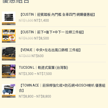
優惠組合
【CUSTIN｜迎賓踏板 內門檻 全車四門 網購優惠組】
原
目
NT$
1,500
NT$
1,400
始
前
價
價
【CUSTIN｜前下+後下+中下一 拉桿三件組】
格
格
原
目
NT$
9,000
NT$
8,500
：
：
始
前
N
N
價
價
【VENUE｜中央+左右出風口飾框 三件組】
T
T
格
格
原
$
目
$
NT$
650
NT$
600
：
：
始
1
前
1
N
N
價
,
價
,
TUCSON L｜軌道式窗簾 (台灣製)
T
T
格
5
格
4
$
$
價
NT$
3,300
–
NT$
7,500
：
0
：
0
9
8
格
N
0
N
0
,
,
範
【TOWN ACE｜前保桿強化樑+防石網+BOSCH喇叭 優惠組
T
。
T
。
0
5
圍
合】
$
$
0
0
：
6
6
NT$
8,800
-
NT$
8,800
0
0
N
5
0
。
。
T
0
0