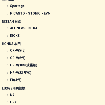
Sportage
PICANTO、STONIC、EV6
NISSAN 日產
ALL NEW SENTRA
KICKS
HONDA 本田
CR-V(5代)
CR-V(6代)
HR-V(18年式舊款)
HR-V(22 年式)
Fit(4代)
LUXGEN 納智捷
N7
URX