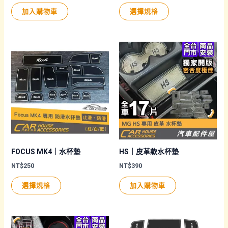
面
此
加入購物車
選擇規格
選
產
擇
品
選
有
項
多
種
款
式。
可
在
產
品
FOCUS MK4｜水杯墊
HS｜皮革款水杯墊
頁
NT$
250
NT$
390
面
此
選擇規格
加入購物車
選
產
擇
品
選
有