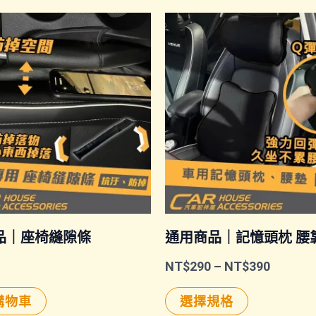
品｜座椅縫隙條
通用商品｜記憶頭枕 腰
價
NT$
290
–
NT$
390
格
此
範
購物車
選擇規格
圍：