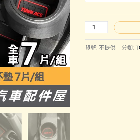
TOWN
ACE
貨號:
不提供
分類:
T
｜
水
杯
墊
數
量