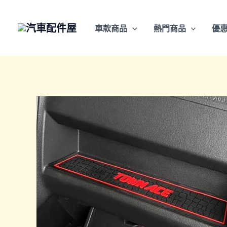
跳
至
車款商品
熱門商品
優
主
要
內
容