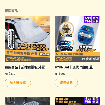
相關商品
通用商品｜前擋遮陽板 外置
HYUNDAI｜現代 門鎖扣蓋
NT$
370
NT$
200
此
加入購物車
選擇規格
產
品
有
多