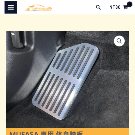
跳
搜
NT$
0
至
尋
主
要
內
容