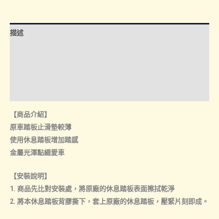
息
踏
板
描述
數
量
額外資訊
諮詢管道-線上購買
諮詢管道-門市取貨
【商品介紹】
原車踏板止滑墊較薄
使用休息踏板增加踏感
金屬光澤點綴愛車
【安裝說明】
1. 商品先比對安裝處，將原廠的休息踏板表面擦拭乾淨
2. 將本休息踏板背膠撕下，套上原廠的休息踏板，壓緊片刻即成。