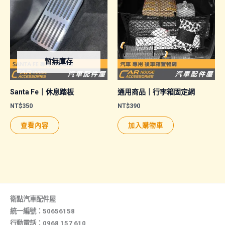
種
款
式。
可
暫無庫存
在
產
品
Santa Fe｜休息踏板
通用商品｜行李箱固定網
頁
NT$
350
NT$
390
面
查看內容
加入購物車
選
擇
選
項
衛點汽車配件屋
統一編號：50656158
行動電話：0968 157 610