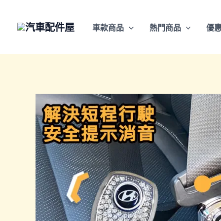
跳
至
車款商品
熱門商品
優
主
要
內
容