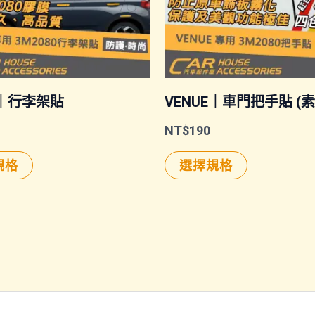
E｜行李架貼
VENUE｜車門把手貼 (
NT$
190
此
此
規格
選擇規格
產
產
品
品
有
有
多
多
種
種
款
款