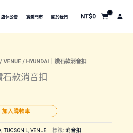
NT$
0
店休公告
實體門市
關於我們
/
VENUE
/ HYUNDAI｜鑽石款消音扣
｜鑽石款消音扣
加入購物車
A
,
TUCSON L
,
VENUE
標籤:
消音扣