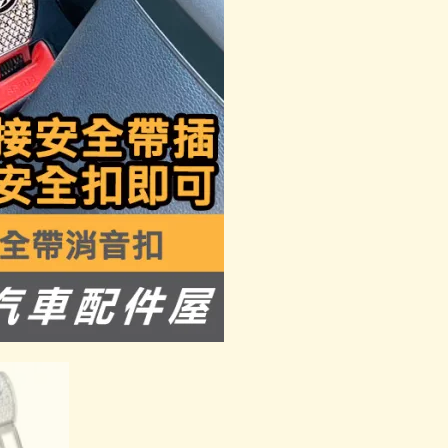
石
款
消
音
扣
數
量