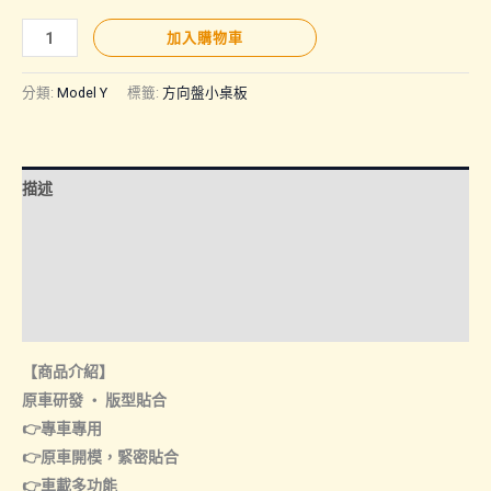
MODEL
加入購物車
Y
｜
分類:
Model Y
標籤:
方向盤小桌板
方
向
盤
描述
小
桌
額外資訊
板
諮詢管道-線上購買
數
量
諮詢管道-門市取貨
【商品介紹】
原車研發 ‧ 版型貼合
👉專車專用
👉原車開模，緊密貼合
👉車載多功能