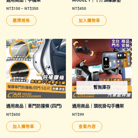
通用商品｜手機架
MODEL Y｜千斤頂橡膠墊
價
NT$
150
–
NT$
350
NT$
450
格
此
範
選擇規格
加入購物車
圍：
產
NT$150
品
到
NT$350
有
多
種
款
式。
可
暫無庫存
在
產
品
通用商品｜車門防撞條 (四門)
通用商品｜頭枕掛勾手機架
頁
NT$
650
NT$
99
面
加入購物車
查看內容
選
擇