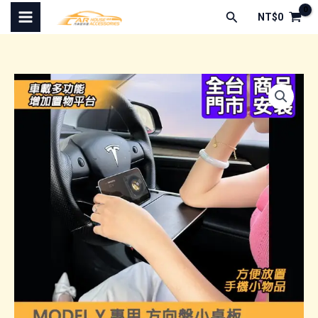
跳
搜
NT$
0
至
尋
主
要
內
容