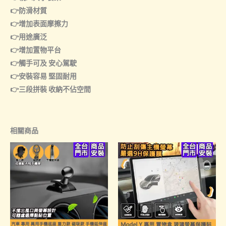
👉防滑材質
👉增加表面摩擦力
👉用途廣泛
👉增加置物平台
👉觸手可及 安心駕駛
👉安裝容易 堅固耐用
👉三段拼裝 收納不佔空間
相關商品