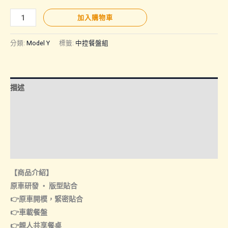
MODEL
加入購物車
Y
｜
分類:
Model Y
標籤:
中控餐盤組
中
控
餐
描述
盤
組
額外資訊
數
諮詢管道-線上購買
量
諮詢管道-門市取貨
【商品介紹】
原車研發 ‧ 版型貼合
👉原車開模，緊密貼合
👉車載餐盤
👉親人共享餐桌