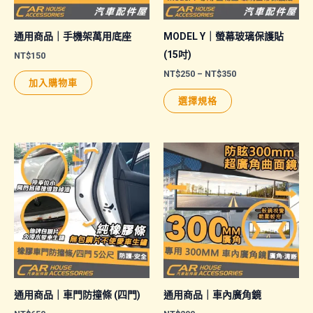
通用商品｜手機架萬用底座
MODEL Y｜螢幕玻璃保護貼
(15吋)
NT$
150
價
NT$
250
–
NT$
350
加入購物車
格
此
範
選擇規格
圍：
產
NT$250
品
到
NT$350
有
多
種
款
式。
可
在
產
品
通用商品｜車門防撞條 (四門)
通用商品｜車內廣角鏡
頁