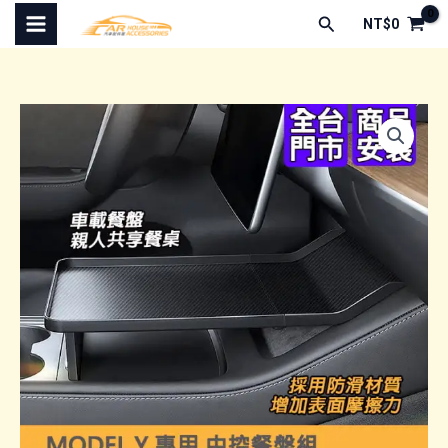
跳
搜
NT$
0
至
尋
主
要
內
容