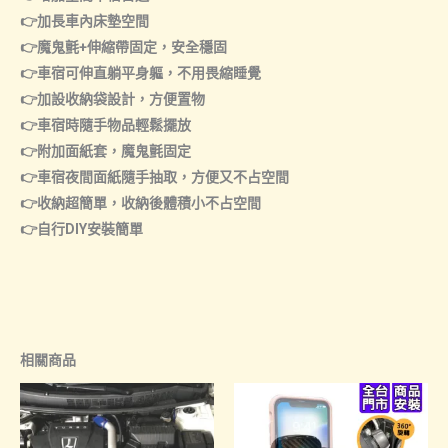
👉加長車內床墊空間
👉魔鬼氈+伸縮帶固定，安全穩固
👉車宿可伸直躺平身軀，不用畏縮睡覺
👉加設收納袋設計，方便置物
👉車宿時隨手物品輕鬆擺放
👉附加面紙套，魔鬼氈固定
👉車宿夜間面紙隨手抽取，方便又不占空間
👉收納超簡單，收納後體積小不占空間
👉自行DIY安裝簡單
相關商品