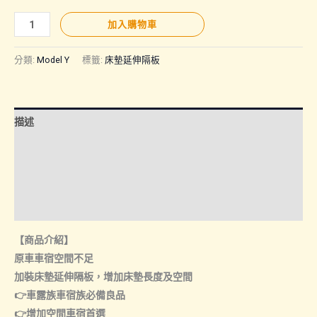
MODEL
加入購物車
Y
｜
分類:
Model Y
標籤:
床墊延伸隔板
床
墊
延
描述
伸
隔
額外資訊
板
諮詢管道-線上購買
數
量
諮詢管道-門市取貨
【商品介紹】
原車車宿空間不足
加裝床墊延伸隔板，增加床墊長度及空間
👉車露族車宿族必備良品
👉增加空間車宿首選