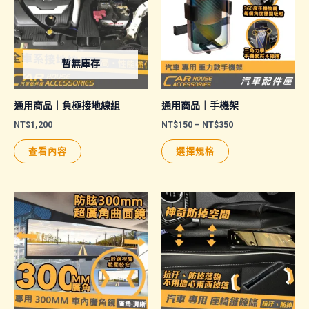
暫無庫存
通用商品｜負極接地線組
通用商品｜手機架
價
NT$
1,200
NT$
150
–
NT$
350
格
此
範
查看內容
選擇規格
圍：
產
NT$150
品
到
NT$350
有
多
種
款
式。
可
在