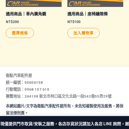
產
品
通用商品｜車內廣角鏡
通用商品｜座椅縫隙條
頁
NT$
200
NT$
100
面
此
選擇規格
加入購物車
選
產
擇
品
選
有
項
多
種
款
衛點汽車配件屋
式。
統一編號：50656158
行動電話：0968 157 610
可
聯繫地址：244108 新北市林口區文化北路一段542巷55弄29號
在
產
本網站圖片/文字為衛點汽車配件屋所有，未告知複製使用及販售，將保
品
留法律刑責。
頁
All rights reserved. Copyright © 2026 汽車配件屋. Powered by 汽
現僅提供門市取貨/安裝之服務，各店存貨狀況請加入各店 LINE 詢問，謝
車配件屋.
面