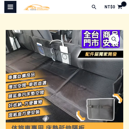
跳
搜
NT$
0
至
尋
主
要
內
容