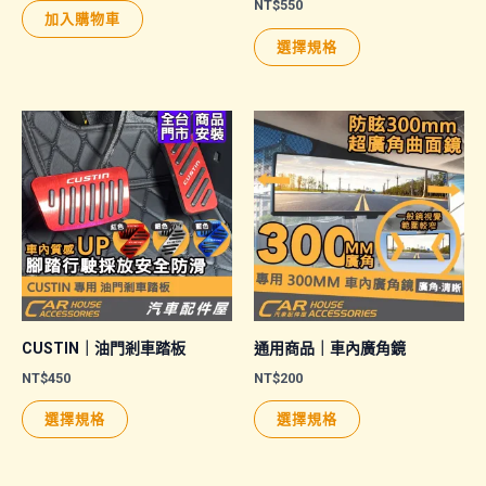
NT$
550
加入購物車
此
選擇規格
產
品
有
多
種
款
式。
可
在
產
品
CUSTIN｜油門剎車踏板
通用商品｜車內廣角鏡
頁
NT$
450
NT$
200
面
此
此
選擇規格
選擇規格
選
產
產
擇
品
品
選