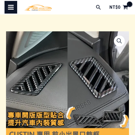
跳
搜
NT$
0
至
尋
主
要
內
容