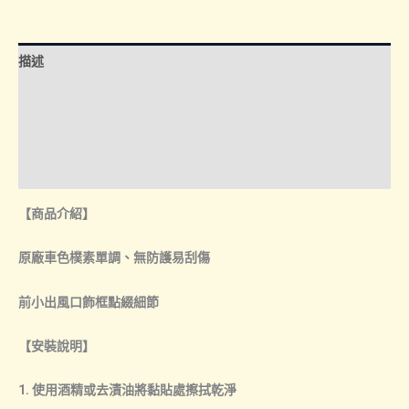
小
出
風
描述
口
飾
額外資訊
框
諮詢管道-線上購買
數
量
諮詢管道-門市取貨
【商品介紹】
原廠車色樸素單調、無防護易刮傷
前小出風口飾框點綴細節
【安裝說明】
1. 使用酒精或去漬油將黏貼處擦拭乾淨