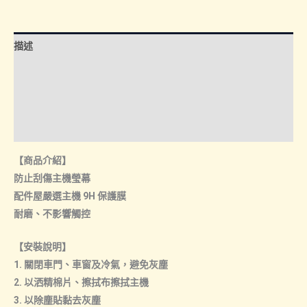
幕
玻
璃
描述
保
護
額外資訊
貼
諮詢管道-線上購買
數
量
諮詢管道-門市取貨
【商品介紹】
防止刮傷主機瑩幕
配件屋嚴選主機 9H 保護膜
耐磨、不影響觸控
【安裝說明】
1. 關閉車門、車窗及冷氣，避免灰塵
2. 以洒精棉片、擦拭布擦拭主機
3. 以除塵貼黏去灰塵