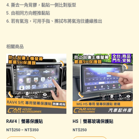
4. 撕去一角背膠，黏貼一側比對版型
5. 由相同方向輕推黏貼
6. 若有氣泡，可用手指、擦拭布將氣泡往邊緣推出
相關商品
RAV4｜螢幕保護貼
HS｜螢幕玻璃保護貼
價
NT$
250
–
NT$
350
NT$
250
格
此