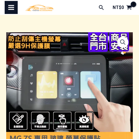
跳
搜
NT$
0
至
尋
主
要
內
容