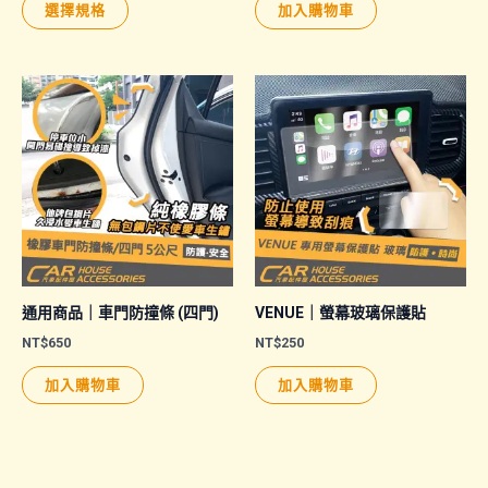
範
選擇規格
加入購物車
圍：
產
NT$250
品
到
NT$350
有
多
種
款
式。
可
在
產
品
通用商品｜車門防撞條 (四門)
VENUE｜螢幕玻璃保護貼
頁
NT$
650
NT$
250
面
加入購物車
加入購物車
選
擇
選
項