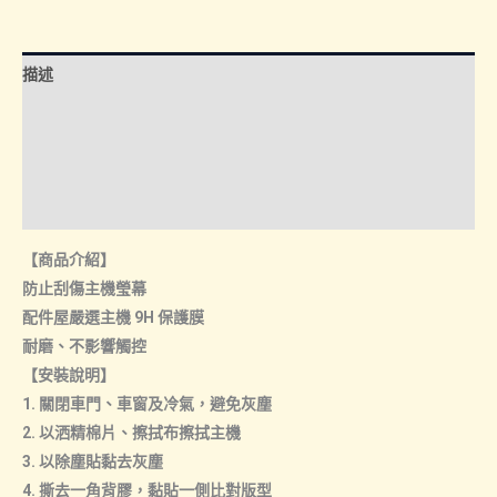
幕
玻
璃
描述
保
護
額外資訊
貼
諮詢管道-線上購買
數
量
諮詢管道-門市取貨
【商品介紹】
防止刮傷主機瑩幕
配件屋嚴選主機 9H 保護膜
耐磨、不影響觸控
【安裝說明】
1. 關閉車門、車窗及冷氣，避免灰塵
2. 以洒精棉片、擦拭布擦拭主機
3. 以除塵貼黏去灰塵
4. 撕去一角背膠，黏貼一側比對版型