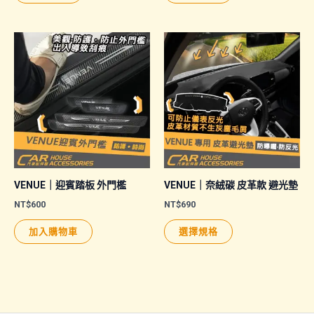
產
產
品
品
有
有
多
多
種
種
款
款
式。
式。
可
可
在
在
產
產
品
品
VENUE｜迎賓踏板 外門檻
VENUE｜奈絨碳 皮革款 避光墊
頁
頁
NT$
600
NT$
690
面
面
此
加入購物車
選擇規格
選
選
產
擇
擇
品
選
選
有
項
項
多