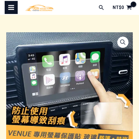
跳
搜
NT$
0
至
尋
主
要
內
容