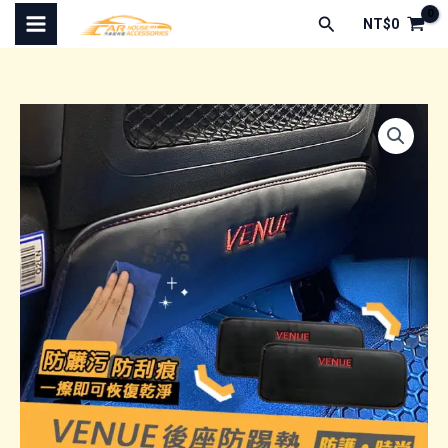
跳
搜
NT$
0
至
尋
主
要
內
容