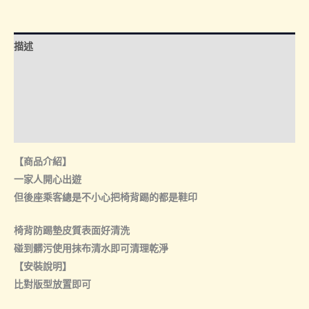
背
防
踢
描述
墊
數
額外資訊
量
諮詢管道-線上購買
諮詢管道-門市取貨
【商品介紹】
一家人開心出遊
但後座乘客總是不小心把椅背踢的都是鞋印
椅背防踢墊皮質表面好清洗
碰到髒污使用抹布清水即可清理乾淨
【安裝說明】
比對版型放置即可