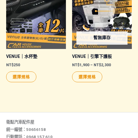
種
種
款
款
式。
式。
可
可
暫無庫存
在
在
產
產
品
品
VENUE｜水杯墊
VENUE｜引擎下護板
頁
頁
價
NT$
250
NT$
1,900
–
NT$
2,300
格
面
面
此
此
範
選擇規格
選擇規格
選
選
圍：
產
產
NT$1,900
擇
擇
品
品
到
NT$2,300
選
選
有
有
項
項
多
多
種
種
款
款
衛點汽車配件屋
式。
式。
統一編號：50656158
行動電話：0968 157 610
可
可