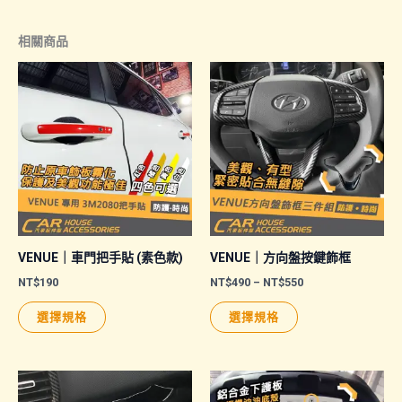
相關商品
VENUE｜車門把手貼 (素色款)
VENUE｜方向盤按鍵飾框
價
NT$
190
NT$
490
–
NT$
550
格
此
此
範
選擇規格
選擇規格
圍：
產
產
NT$490
品
品
到
NT$550
有
有
多
多