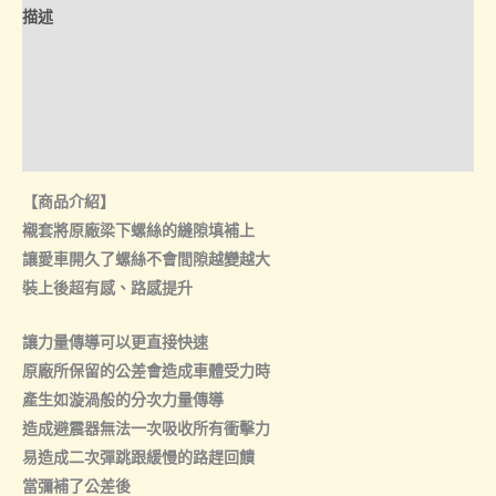
架
描述
強
化
額外資訊
襯
諮詢管道-線上購買
套
數
諮詢管道-門市取貨
量
【商品介紹】
襯套將原廠梁下螺絲的縫隙填補上
讓愛車開久了螺絲不會間隙越變越大
裝上後超有感、路感提升
讓力量傳導可以更直接快速
原廠所保留的公差會造成車體受力時
產生如漩渦般的分次力量傳導
造成避震器無法一次吸收所有衝擊力
易造成二次彈跳跟緩慢的路趕回饋
當彌補了公差後