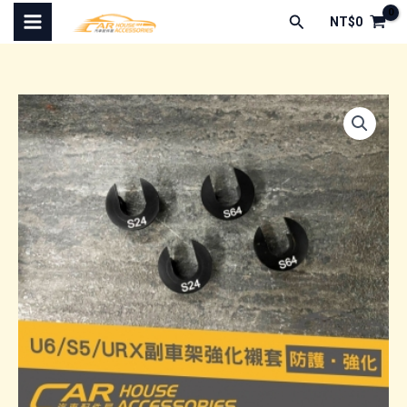
跳
搜
NT$
0
至
尋
主
要
內
容