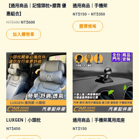
【通用商品｜記憶頭枕+腰靠 優
通用商品｜手機架
惠組合】
價
NT$
150
–
NT$
350
格
原
目
NT$
680
NT$
600
此
範
選擇規格
始
前
圍：
產
價
價
NT$150
加入購物車
格：
格：
品
到
NT$680。
NT$600。
NT$350
有
多
種
款
式。
可
在
產
品
頁
LUXGEN｜小頭枕
通用商品｜手機架萬用底座
面
NT$
450
NT$
150
選