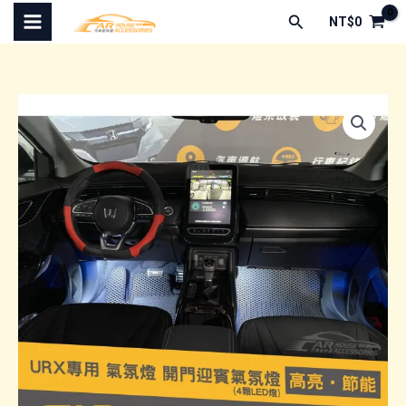
跳
搜
NT$
0
至
尋
主
要
內
容