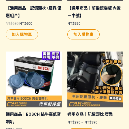
【通用商品｜記憶頭枕+腰靠 優
【通用商品｜前擋遮陽板 內置
惠組合】
－中號】
原
目
NT$
680
NT$
600
NT$
550
始
前
價
價
加入購物車
加入購物車
格：
格：
NT$680。
NT$600。
通用商品｜BOSCH 蝸牛高低音
通用商品｜記憶頭枕 腰靠
喇叭
價
NT$
290
–
NT$
390
格