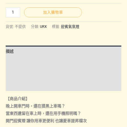
URX
加入購物車
｜
迎
貨號:
不提供
分類:
URX
標籤:
迎賓氣氛燈
賓
燈
數
描述
量
額外資訊
諮詢管道-線上購買
諮詢管道-門市取貨
【商品介紹】
晚上開車門時，還在摸黑上車嗎？
當東西遺留在車上時，還在用手機照明嗎？
開門迎賓燈 讓你用車更便利 也讓愛車提昇檔次