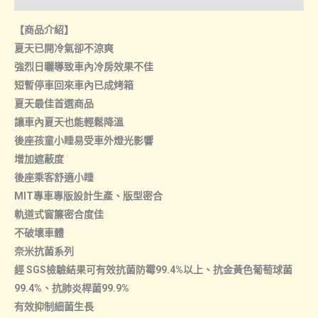
量
【商品介紹】
夏天已開冷氣卻不涼爽
強烈日曬導致車內冷房效果不佳
短暫停車回來車內已成烤箱
夏天最佳首選商品
讓車內夏天也能輕鬆降溫
後座孩童小睡易受車外燈光影響
增加遮蔽度
後座乘客舒適小睡
MIT專車專版設計生產、版型密合
軌道式窗簾密合度佳
不破壞車體
奈米抗菌系列
經 SGS檢驗結果可有效抗菌防霉99.4%以上、抗金黃色葡萄球菌
99.4%、抗肺炎桿菌99.9%
有效抑制細菌生長