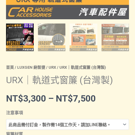
首頁
/
LUXGEN 納智捷
/
URX
/ URX｜軌道式窗簾 (台灣製)
URX｜軌道式窗簾 (台灣製)
價
NT$
3,300
–
NT$
7,500
格
注意事項
範
窗簾材質