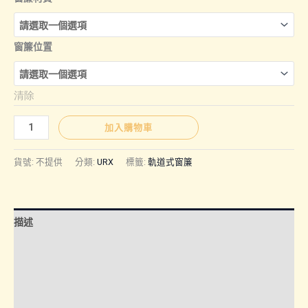
圍：
窗簾位置
NT$3,30
清除
到
URX
加入購物車
NT$7,50
｜
軌
貨號:
不提供
分類:
URX
標籤:
軌道式窗簾
道
式
窗
描述
簾
(台
額外資訊
灣
諮詢管道-線上購買
製)
數
諮詢管道-門市取貨