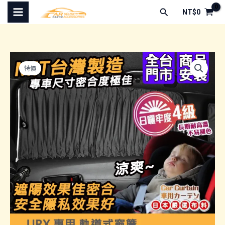
跳
搜
NT$
0
至
尋
主
要
內
特價
容