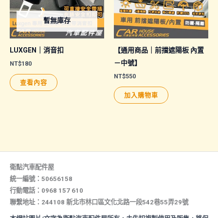
可
暫無庫存
在
產
品
LUXGEN｜消音扣
【通用商品｜前擋遮陽板 內置
頁
－中號】
NT$
180
面
NT$
550
查看內容
選
加入購物車
擇
選
項
衛點汽車配件屋
統一編號：50656158
行動電話：0968 157 610
聯繫地址：244108 新北市林口區文化北路一段542巷55弄29號