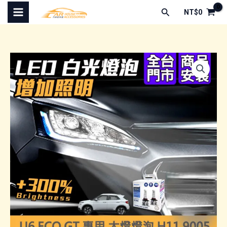
跳
搜
NT$
0
至
尋
主
要
內
容