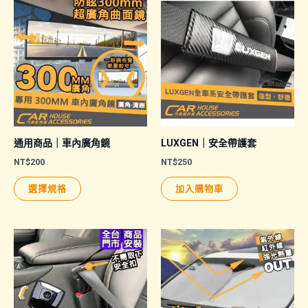
通用商品｜車內廣角鏡
LUXGEN｜安全帶護套
NT$
200
NT$
250
此
選擇規格
加入購物車
產
品
有
多
種
款
式。