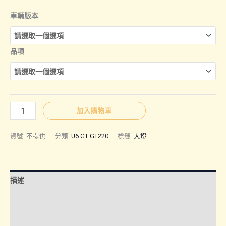
格
車輛版本
範
品項
圍：
NT$2,50
U6
加入購物車
｜
到
大
貨號:
不提供
分類:
U6 GT GT220
標籤:
大燈
燈
NT$3,50
數
量
描述
額外資訊
諮詢管道-線上購買