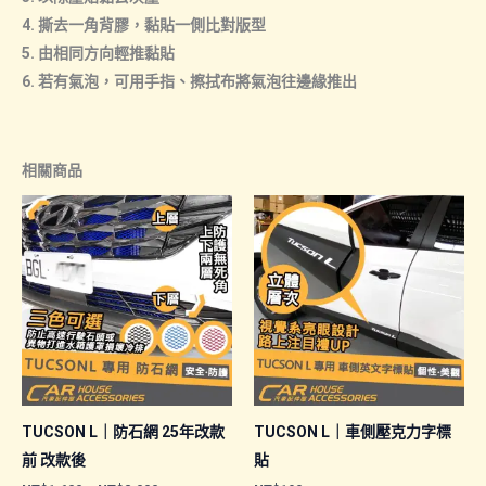
4. 撕去一角背膠，黏貼一側比對版型
5. 由相同方向輕推黏貼
6. 若有氣泡，可用手指、擦拭布將氣泡往邊緣推出
相關商品
TUCSON L｜防石網 25年改款
TUCSON L｜車側壓克力字標
前 改款後
貼