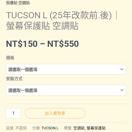
保護貼 空調貼
TUCSON L (25年改款前.後)｜
螢幕保護貼 空調貼
價
NT$
150
–
NT$
550
格
規格
範
安裝方式
圍：
NT$150
TUCSON
加入購物車
L
到
(25
貨號:
不提供
分類:
TUCSON L
標籤:
空調貼
,
螢幕保護貼