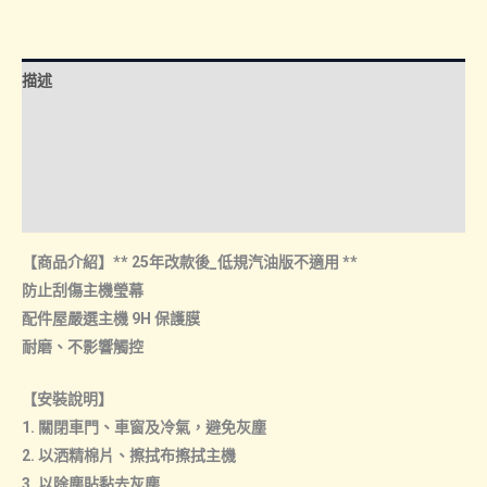
年
NT$550
改
款
描述
前.
後)
額外資訊
｜
諮詢管道-線上購買
螢
幕
諮詢管道-門市取貨
保
【商品介紹】** 25年改款後_低規汽油版不適用 **
護
防止刮傷主機瑩幕
貼
配件屋嚴選主機 9H 保護膜
空
耐磨、不影響觸控
調
貼
【安裝說明】
數
1. 關閉車門、車窗及冷氣，避免灰塵
量
2. 以洒精棉片、擦拭布擦拭主機
3. 以除塵貼黏去灰塵