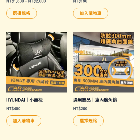
價
NT$
1,600
–
NT$
2,000
NT$
190
格
此
範
選擇規格
加入購物車
圍：
產
NT$1,600
品
到
NT$2,000
有
多
種
款
式。
可
在
產
品
HYUNDAI｜小頭枕
通用商品｜車內廣角鏡
頁
NT$
450
NT$
200
面
此
加入購物車
選擇規格
選
產
擇
品
選