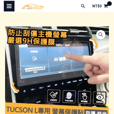
跳
搜
NT$
0
至
尋
主
要
內
容