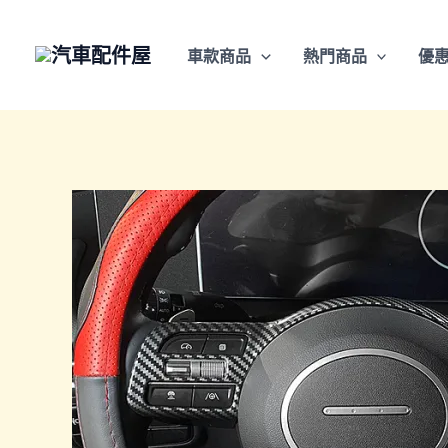
跳
至
車款商品
熱門商品
優
主
要
內
容