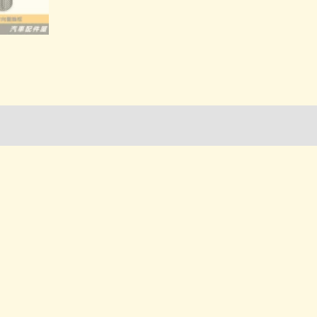
卡
夢
數
量
詢管道-門市取貨