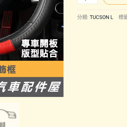
L
分類:
TUCSON L
標籤
(25
年
改
款
後)
｜
方
向
盤
飾
框