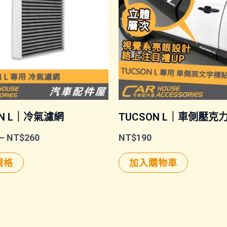
ON L｜冷氣濾網
TUCSON L｜車側壓克
價
–
NT$
260
NT$
190
格
此
範
規格
加入購物車
圍：
產
NT$160
品
到
NT$260
有