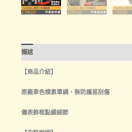
描述
額外資訊
諮詢管道-線上購買
諮
【商品介紹】
原廠車色樸素單調、無防護易刮傷
儀表飾框點綴細節