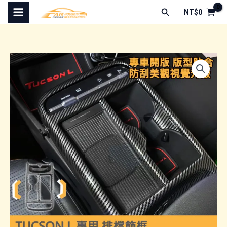
跳
搜
NT$
0
至
尋
主
要
內
容