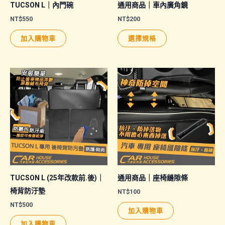
TUCSON L｜內門碗
通用商品｜車內廣角鏡
NT$
550
NT$
200
此
加入購物車
選擇規格
產
品
有
多
種
款
式。
可
在
產
品
TUCSON L (25年改款前.後)｜
通用商品｜座椅縫隙條
頁
椅背防汙墊
NT$
100
面
NT$
500
加入購物車
選
加入購物車