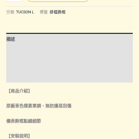
L
(25
分類:
TUCSON L
標籤:
排檔飾框
年
改
款
描述
後)
｜
額外資訊
排
諮詢管道-線上購買
檔
框
諮詢管道-門市取貨
飾
【商品介紹】
框
卡
原廠車色樸素單調、無防護易刮傷
夢
數
儀表飾框點綴細節
量
【安裝說明】