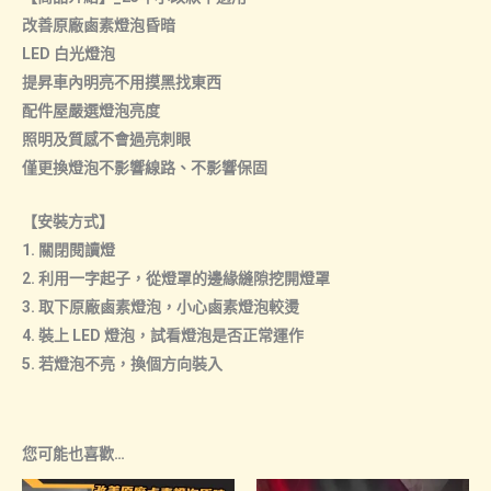
數
改善原廠鹵素燈泡昏暗
量
LED 白光燈泡
提昇車內明亮不用摸黑找東西
配件屋嚴選燈泡亮度
照明及質感不會過亮刺眼
僅更換燈泡不影響線路、不影響保固
【安裝方式】
1. 關閉閱讀燈
2. 利用一字起子，從燈罩的邊緣縫隙挖開燈罩
3. 取下原廠鹵素燈泡，小心鹵素燈泡較燙
4. 裝上 LED 燈泡，試看燈泡是否正常運作
5. 若燈泡不亮，換個方向裝入
您可能也喜歡…