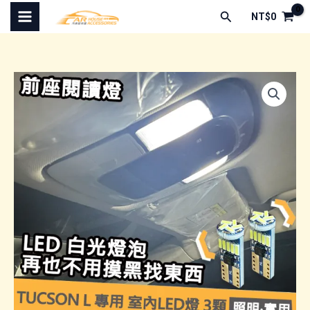
跳
搜
NT$
0
至
尋
主
要
內
容