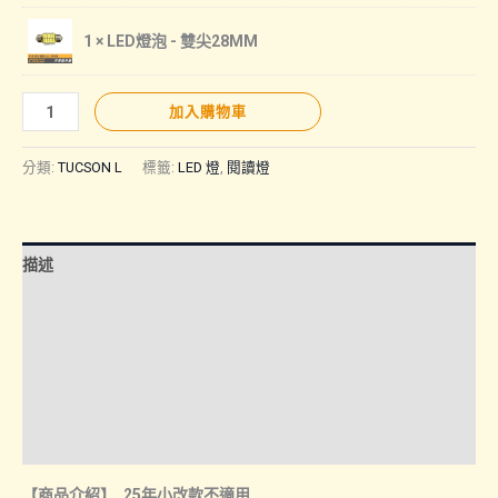
1 × LED燈泡 - 雙尖28MM
【TUCSON
加入購物車
L
｜
分類:
TUCSON L
標籤:
LED 燈
,
閱讀燈
閱
讀
燈
描述
_25
年
額外資訊
小
諮詢管道-線上購買
改
款
諮詢管道-門市取貨
不
燈泡保固
適
用】
【商品介紹】_25年小改款不適用