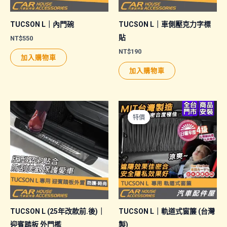
TUCSON L｜內門碗
TUCSON L｜車側壓克力字標
貼
NT$
550
NT$
190
加入購物車
加入購物車
特價
特價
TUCSON L (25年改款前.後)｜
TUCSON L｜軌道式窗簾 (台灣
迎賓踏板 外門檻
製)