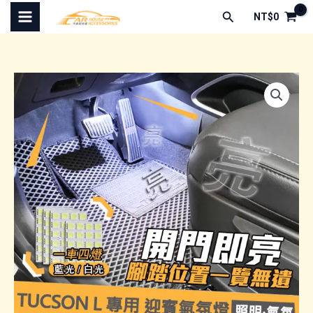
跳
搜
NT$
0
至
尋
主
要
內
容