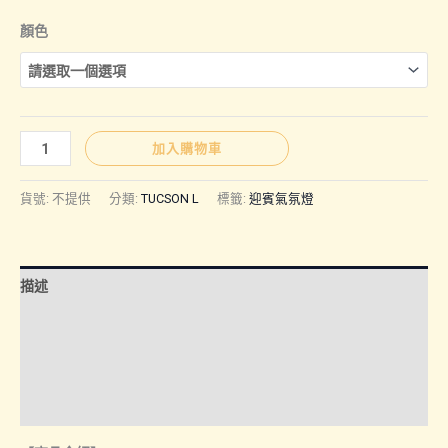
顏色
TUCSON
加入購物車
L
｜
貨號:
不提供
分類:
TUCSON L
標籤:
迎賓氣氛燈
迎
賓
氣
描述
氛
燈
額外資訊
數
諮詢管道-線上購買
量
諮詢管道-門市取貨