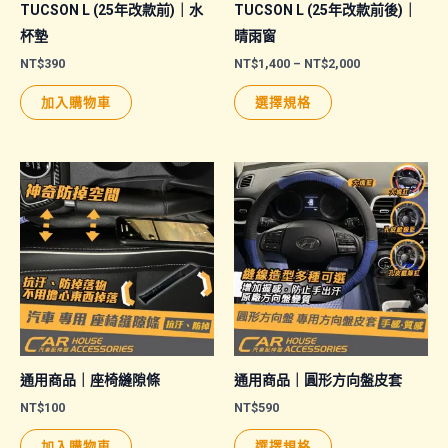
TUCSON L (25年改款前)｜水
TUCSON L (25年改款前後)｜
杯墊
晴雨窗
價
NT$
390
NT$
1,400
–
NT$
2,000
格
此
範
加入購物車
選擇規格
圍：
產
NT$1,400
品
到
NT$2,000
有
多
種
款
式。
可
在
產
品
通用商品｜座椅縫隙條
通用商品｜圓形方向盤皮套
頁
NT$
100
NT$
590
面
此
加入購物車
選擇規格