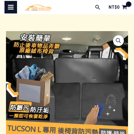
跳
搜
NT$
0
至
尋
主
要
內
容