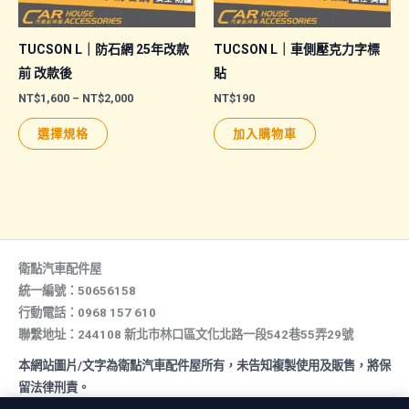
品
產
頁
品
TUCSON L｜防石網 25年改款
TUCSON L｜車側壓克力字標
面
頁
前 改款後
貼
選
面
價
NT$
1,600
–
NT$
2,000
NT$
190
格
擇
選
此
範
選擇規格
加入購物車
選
擇
圍：
產
NT$1,600
項
選
品
到
NT$2,000
項
有
多
種
款
衛點汽車配件屋
式。
統一編號：50656158
行動電話：0968 157 610
可
聯繫地址：244108 新北市林口區文化北路一段542巷55弄29號
在
產
本網站圖片/文字為衛點汽車配件屋所有，未告知複製使用及販售，將保
品
留法律刑責。
頁