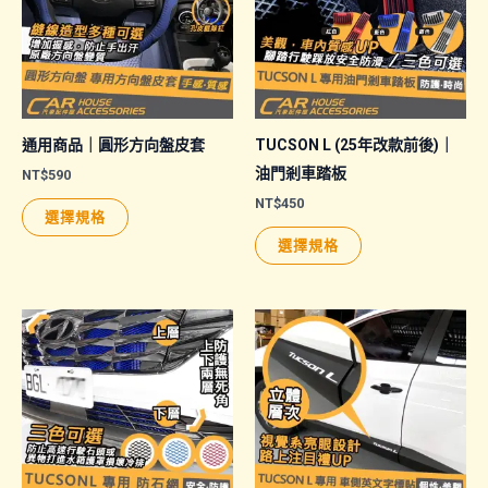
通用商品｜圓形方向盤皮套
TUCSON L (25年改款前後)｜
油門剎車踏板
NT$
590
NT$
450
此
選擇規格
產
此
選擇規格
品
產
有
品
多
有
種
多
款
種
式。
款
可
式。
在
可
產
在