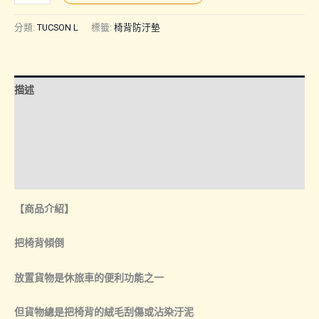
L
(25
分類:
TUCSON L
標籤:
椅背防汙墊
年
改
款
描述
前.
後)
額外資訊
｜
諮詢管道-線上購買
椅
背
諮詢管道-門市取貨
防
【商品介紹】
汙
墊
把椅背傾倒
數
量
放置貨物是休旅車的便利功能之一
但貨物總是把椅背的絨毛刮傷或沾染汙泥