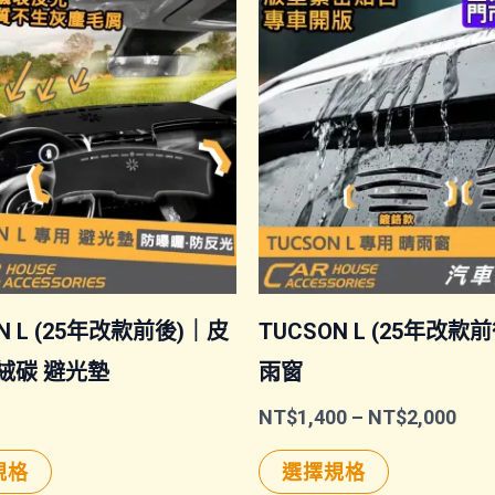
N L (25年改款前後)｜皮
TUCSON L (25年改款
絨碳 避光墊
雨窗
價
NT$
1,400
–
NT$
2,000
格
此
此
範
規格
選擇規格
圍：