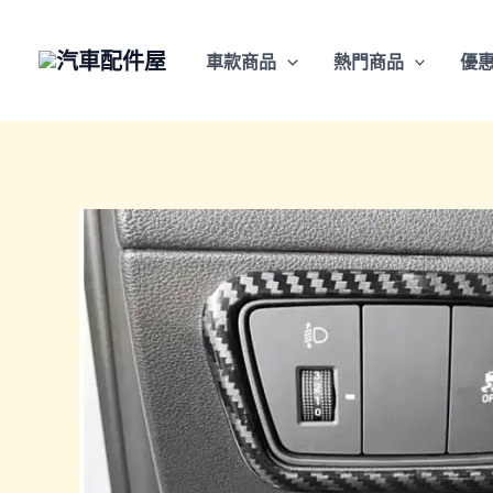
跳
至
車款商品
熱門商品
優
主
要
內
容