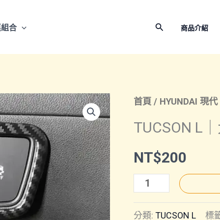
搜
惠組合
商品介紹
尋
首頁
/
HYUNDAI 現代
TUCSON 
NT$
200
TUCSON
L
分類:
TUCSON L
標籤
｜