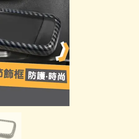
大
燈
調
節
飾
框
數
量