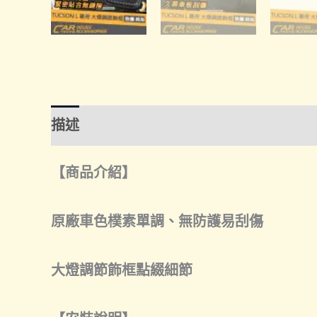
描述
額外資訊
諮詢管道-線上購買
諮
【商品介紹】
原廠車色樸素單調、無防護易刮傷
大燈調節飾框點綴細節