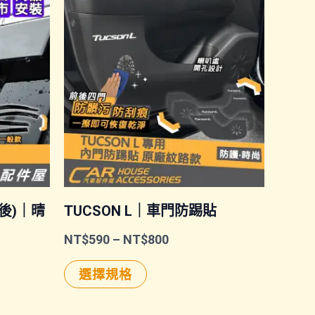
前後)｜晴
TUCSON L｜車門防踢貼
價
NT$
590
–
NT$
800
格
此
範
選擇規格
圍：
產
NT$590