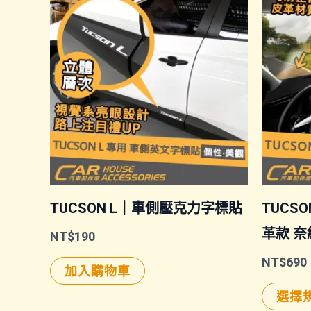
TUCSON L｜車側壓克力字標貼
TUCSO
革款 奈
NT$
190
NT$
690
加入購物車
選擇