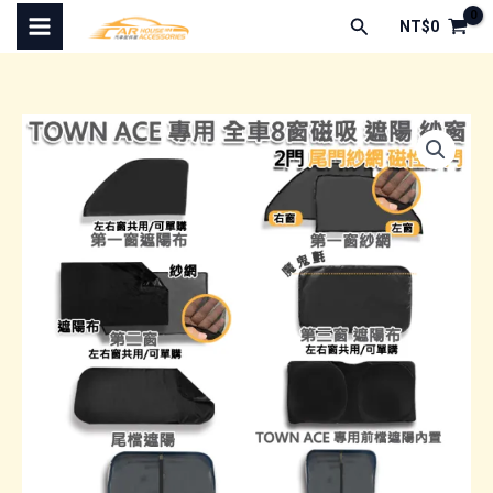
跳
搜
NT$
0
至
尋
主
要
內
容