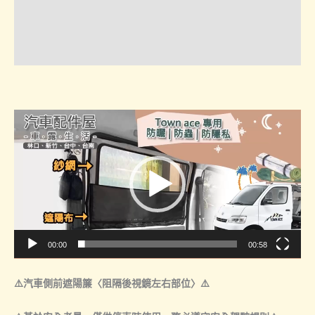
陽
諮詢管道-線上購買
布
諮詢管道-門市取貨
前
檔
遮
陽
視
尾
訊
門
播
紗
放
網
器
磁
性
紗
00:00
00:58
門
數
⚠️汽車側前遮陽簾〈阻隔後視鏡左右部位〉⚠️
量