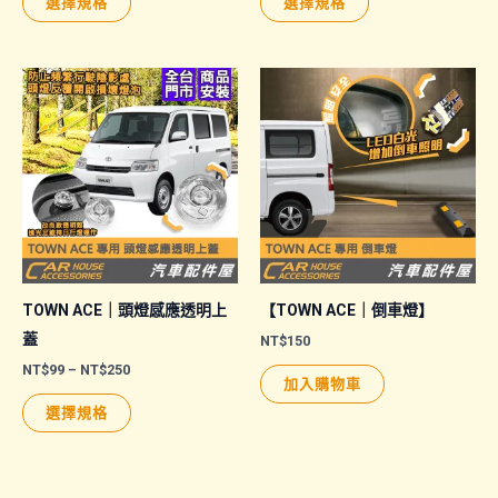
選擇規格
選擇規格
產
產
品
品
有
有
多
多
種
種
款
款
式。
式。
可
可
在
在
產
產
品
品
TOWN ACE｜頭燈感應透明上
【TOWN ACE｜倒車燈】
頁
頁
蓋
NT$
150
面
面
價
NT$
99
–
NT$
250
加入購物車
格
選
選
此
範
選擇規格
擇
擇
圍：
產
NT$99
選
選
品
到
NT$250
項
項
有