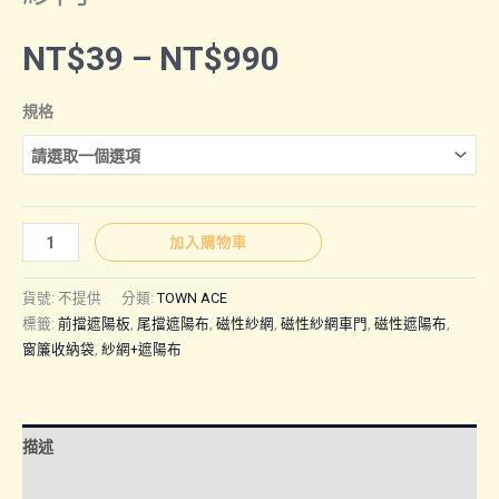
價
NT$
39
–
NT$
990
格
規格
範
圍：
TOWN
加入購物車
ACE
NT$39
｜
貨號:
不提供
分類:
TOWN ACE
磁
標籤:
前擋遮陽板
,
尾擋遮陽布
,
磁性紗網
,
磁性紗網車門
,
磁性遮陽布
,
窗簾收納袋
,
紗網+遮陽布
性
到
紗
網
NT$990
磁
描述
性
額外資訊
遮