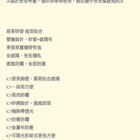
⚠️基於安全考量，僅供停車時使用，務必遵守安全駕駛規則⚠️
原車研發·版型貼合
雙層設計，紗窗+遮陽布
車宿車露隱密性強
全遮陽，完全隱私
通風防曬，全面防護
👉
原車開模，緊密貼合遮擋
👉
，採用方便
👉
高倍防曬
👉
紗網設計，通風防盜
👉
隔熱零透光
👉
防暑防曬
👉
金屬布防暑
👉
可陽光拆卸式使用方便