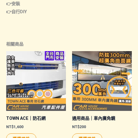
👉
安裝
👉
自行DIY
相關商品
TOWN ACE｜防石網
通用商品｜車內廣角鏡
NT$
1,600
NT$
200
此
此