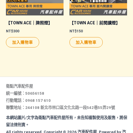
在
產
品
【TOWN ACE｜牌照燈】
【TOWN ACE｜前閱讀燈】
頁
NT$
300
NT$
150
面
加入購物車
加入購物車
選
擇
選
項
衛點汽車配件屋
統一編號：50656158
行動電話：0968 157 610
聯繫地址：244108 新北市林口區文化北路一段542巷55弄29號
本網站圖片/文字為衛點汽車配件屋所有，未告知複製使用及販售，將保
留法律刑責。
All rights reserved. Copyright © 2026 汽車配件屋. Powered by 汽