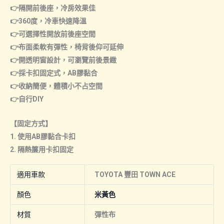
👉隔開前後座，冷房效果佳
👉360度，冷車快速降溫
👉可選擇性開放前後座空間
👉布面柔軟有彈性，椅背後仰可延伸
👉開透明窗設計，可瀏覽前後景緻
👉採卡扣固定式，AB膠黏合
👉收納簡便，體積小不占空間
👉自行DIY
【固定方式】
1. 使用AB膠黏合卡扣
2. 隔熱簾用卡扣固定
適用車款
TOYOTA 豐田 TOWN ACE
顏色
米黃色
材質
彈性布