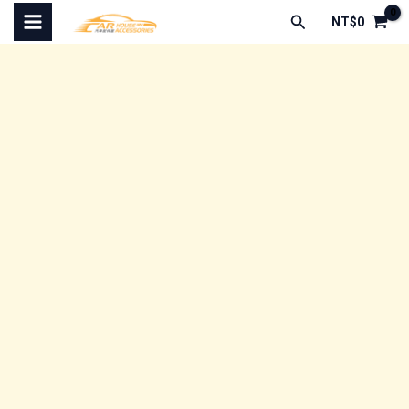
跳
搜
NT$
0
至
尋
主
要
內
容