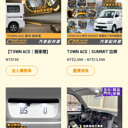
【TOWN ACE｜倒車燈】
TOWN ACE｜SUMMIT 拉桿
價
NT$
150
NT$
2,500
–
NT$
13,500
格
此
範
加入購物車
選擇規格
圍：
產
NT$2,500
品
到
NT$13,500
有
多
種
款
式。
可