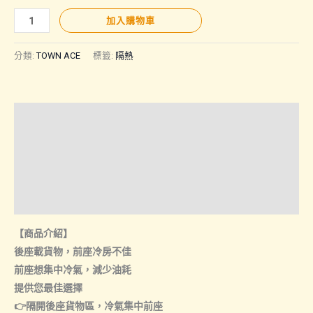
TOWN
加入購物車
ACE
｜
分類:
TOWN ACE
標籤:
隔熱
駕
駛
艙
描述
隔
熱
額外資訊
簾
諮詢管道-線上購買
數
量
諮詢管道-門市取貨
【商品介紹】
後座載貨物，前座冷房不佳
前座想集中冷氣，減少油耗
提供您最佳選擇
👉隔開後座貨物區，冷氣集中前座