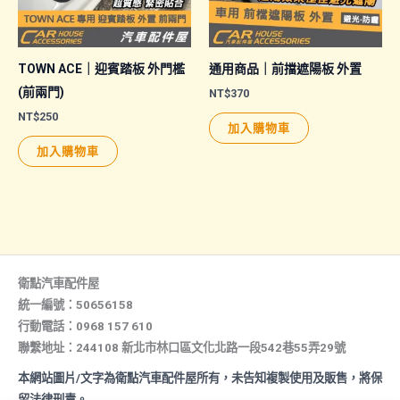
TOWN ACE｜迎賓踏板 外門檻
通用商品｜前擋遮陽板 外置
(前兩門)
NT$
370
NT$
250
加入購物車
加入購物車
衛點汽車配件屋
統一編號：50656158
行動電話：0968 157 610
聯繫地址：244108 新北市林口區文化北路一段542巷55弄29號
本網站圖片/文字為衛點汽車配件屋所有，未告知複製使用及販售，將保
留法律刑責。