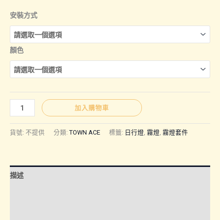
格
安裝方式
範
顏色
圍：
NT$5,28
TOWN
加入購物車
ACE
到
｜
貨號:
不提供
分類:
TOWN ACE
標籤:
日行燈
,
霧燈
,
霧燈套件
霧
NT$6,48
燈
套
描述
件
數
額外資訊
量
諮詢管道-線上購買