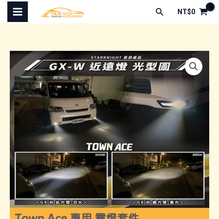
跳
搜
NT$
0
至
尋
主
要
內
容