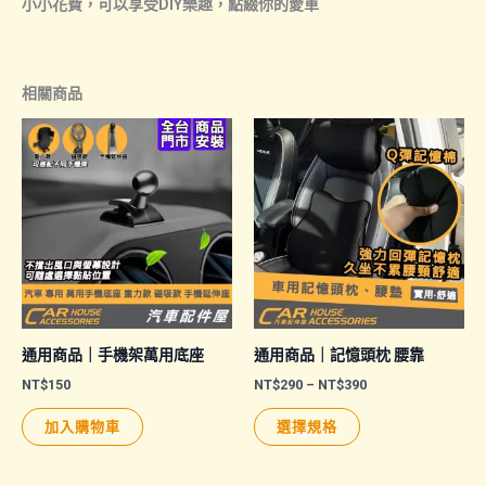
小小花費，可以享受DIY樂趣，點綴你的愛車
相關商品
通用商品｜手機架萬用底座
通用商品｜記憶頭枕 腰靠
價
NT$
150
NT$
290
–
NT$
390
格
此
範
加入購物車
選擇規格
圍：
產
NT$290
品
到