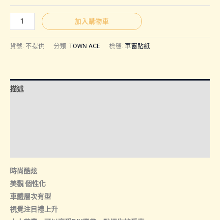
圍：
TOWN
加入購物車
ACE
NT$269
｜
貨號:
不提供
分類:
TOWN ACE
標籤:
車窗貼紙
車
窗
到
貼
描述
紙
NT$299
數
額外資訊
量
諮詢管道-線上購買
諮詢管道-門市取貨
時尚酷炫
美觀 個性化
車體層次有型
視覺注目禮上升