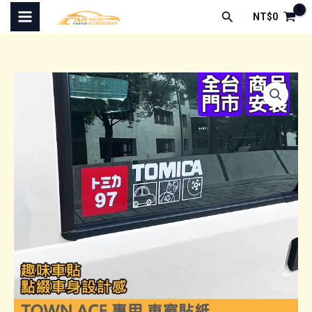
跳
搜
NT$
0
至
尋
主
要
內
容