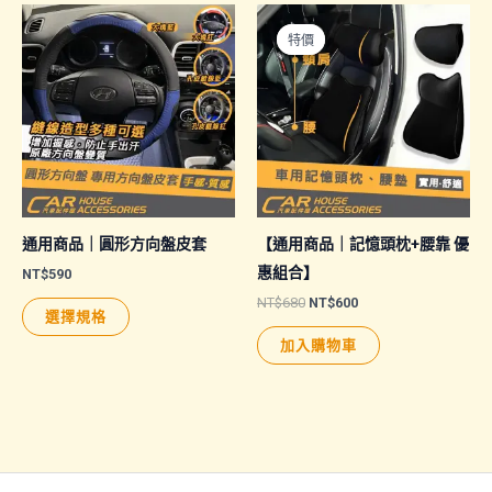
NT$390
有
多
特價
特價
種
款
式。
可
在
產
品
通用商品｜圓形方向盤皮套
【通用商品｜記憶頭枕+腰靠 優
頁
惠組合】
NT$
590
面
原
目
NT$
680
NT$
600
此
選擇規格
始
前
選
產
價
價
加入購物車
擇
格：
格：
品
NT$680。
NT$600。
選
有
項
多
種
款