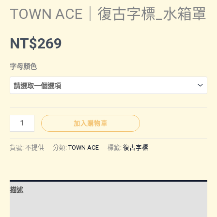
TOWN ACE｜復古字標_水箱罩
NT$
269
字母顏色
TOWN
加入購物車
ACE
｜
貨號:
不提供
分類:
TOWN ACE
標籤:
復古字標
復
古
字
描述
標
_
額外資訊