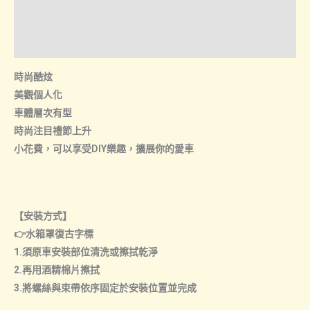
水
諮詢管道-線上購買
箱
罩
諮詢管道-門市取貨
數
時尚酷炫
量
美觀個人化
車體層次有型
時尚注目禮節上升
小花費，可以享受DIY樂趣，擴展你的愛車
【安裝方式】
👉水箱罩復古字標
1.須原車安裝部位清洗或擦拭乾淨
2.再用酒精棉片擦拭
3.將螺絲與束帶依序固定於安裝位置並完成