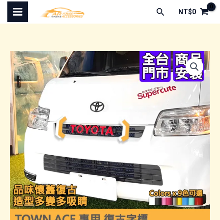
跳
搜
NT$
0
至
尋
主
要
內
容