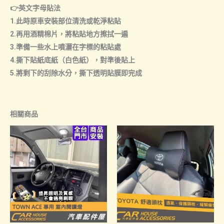
👉英文字母貼法
1.此時原車安裝部位清洗或乾淨粘貼
2.再用酒精棉片，將粘貼地方擦拭一遍
3.準備一些水上噴灑在字標的粘貼處
4.撕下貼紙底紙（白色紙），對準後貼上
5.將剩下的刮除水分，撕下透明貼膜即完成
相關商品