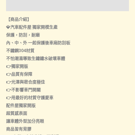
內
諮詢管道-門市取貨
置
【商品介紹】
中
💎汽車配件屋 獨家開模生產
置
保護，防刮，耐磨
外
內、中、外 一起保護後車廂防刮板
置
不鏽鋼304材質
數
不怕潮濕導致生鏽鏽水破壞車體
量
👉獨家開版
👉品質有保障
👉光澤與密合度極佳
👉不影響車門開關
👉用最好的材質守護愛車
配件屋獨家開版
超質感表面
讓車體外型加分亮眼
商品皆有背膠