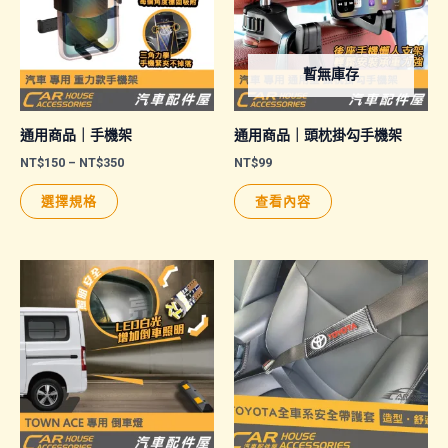
暫無庫存
通用商品｜手機架
通用商品｜頭枕掛勾手機架
價
NT$
150
–
NT$
350
NT$
99
格
此
範
選擇規格
查看內容
圍：
產
NT$150
品
到
NT$350
有
多
種
款
式。
可
在