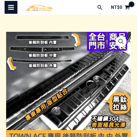
跳
搜
NT$
0
至
尋
主
要
內
容