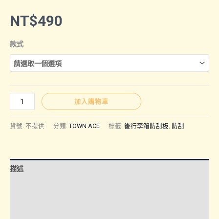
NT$
490
款式
TOWN
加入購物車
ACE
｜
貨號:
不提供
分類:
TOWN ACE
標籤:
後行李箱防刮板
,
防刮
後
行
李
描述
箱
防
額外資訊
刮
諮詢管道-線上購買
板