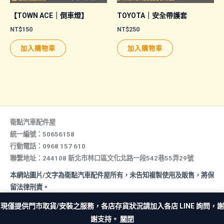
產
品
【TOWN ACE｜倒車燈】
TOYOTA｜安全帶護套
頁
NT$
150
NT$
250
面
加入購物車
加入購物車
選
擇
選
項
衛點汽車配件屋
統一編號：50656158
行動電話：0968 157 610
聯繫地址：244108 新北市林口區文化北路一段542巷55弄29號
本網站圖片/文字為衛點汽車配件屋所有，未告知複製使用及販售，將保
留法律刑責。
All rights reserved. Copyright © 2026 汽車配件屋. Powered by 汽
現僅提供門市取貨/安裝之服務，各店存貨狀況請加入各店 LINE 詢問，謝
車配件屋.
謝支持。
關閉