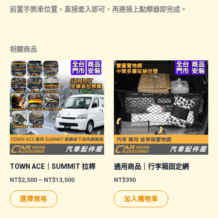
前置手煞車位置，直接套入即可，再連接上點煙器即完成。
相關商品
TOWN ACE｜SUMMIT 拉桿
通用商品｜行李箱固定網
價
NT$
2,500
–
NT$
13,500
NT$
390
格
此
範
選擇規格
加入購物車
圍：
產
NT$2,500