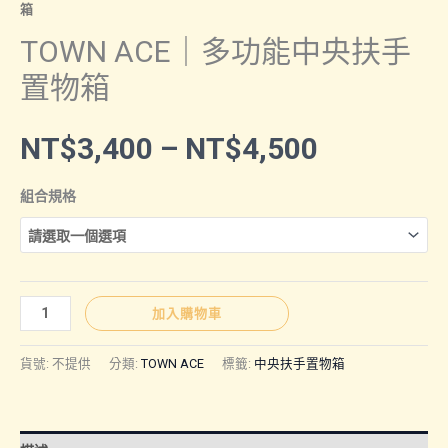
箱
TOWN ACE｜多功能中央扶手
置物箱
價
NT$
3,400
–
NT$
4,500
格
組合規格
範
圍：
TOWN
加入購物車
ACE
NT$3,40
｜
貨號:
不提供
分類:
TOWN ACE
標籤:
中央扶手置物箱
多
功
到
能