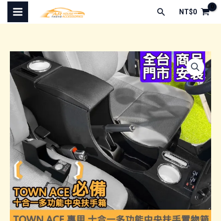
跳
搜
NT$
0
至
尋
主
要
內
容