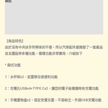
描述
中
NT$4,50
央
額外資訊
扶
諮詢管道-線上購買
手
置
諮詢管道-門市取貨
物
【商品特色】
箱
由於沒有中央扶手所帶來的不便，所以汽車配件屋開發了一套產品
數
並且還延伸多種功能，樣樣功能非常實用，介紹如下
量
* 廂式功能
1：水杯架x2，前置移位很便利功能
2：充電孔USBx4+TYPE Cx2，讓您的電子設備隨時有充電功能
3：手機置物盒x2，固定安置位置，不易缺乏，外接USB充電功能