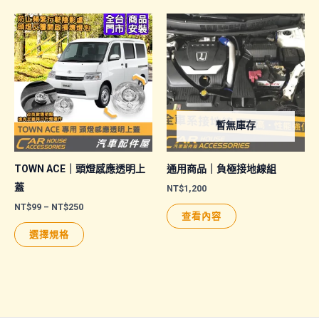
品
到
NT$13,500
有
多
種
款
式。
可
暫無庫存
在
產
品
TOWN ACE｜頭燈感應透明上
通用商品｜負極接地線組
頁
蓋
NT$
1,200
面
價
NT$
99
–
NT$
250
查看內容
格
選
此
範
選擇規格
擇
圍：
產
NT$99
選
品
到
NT$250
項
有
多
種