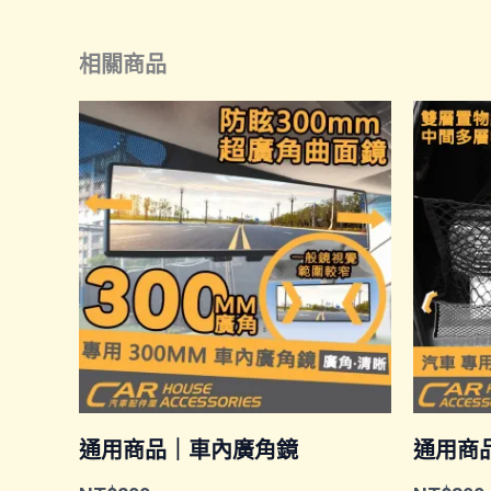
品
有
相關商品
多
種
款
式。
可
在
產
品
頁
通用商品｜車內廣角鏡
面
通用商