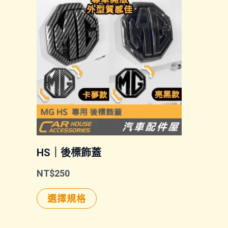
HS｜後標飾蓋
NT$
250
此
選擇規格
產