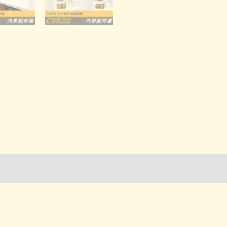
飾
蓋
數
量
詢管道-門市取貨