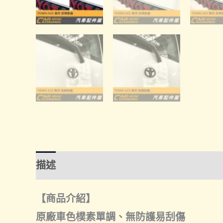
描述
額外資訊
諮詢管道-線上購買
諮
【商品介紹】
原廠車色樸素單調、無防護易刮傷