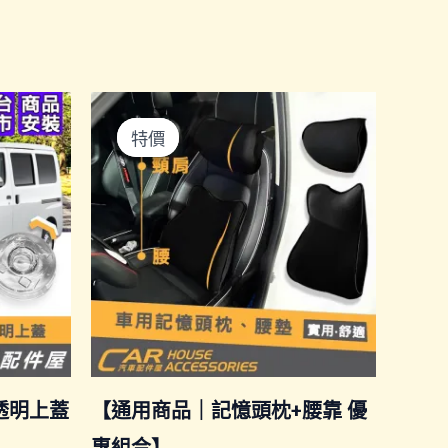
特價
特價
應透明上蓋
【通用商品｜記憶頭枕+腰靠 優