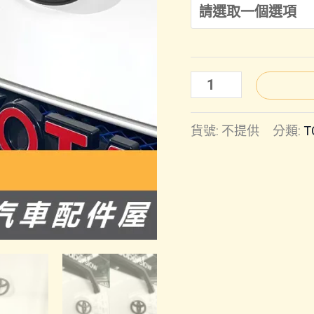
TOWN
ACE
貨號:
不提供
分類:
T
｜
前
標
後
標
車
標