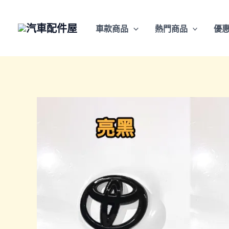
跳
至
車款商品
熱門商品
優
主
要
內
容