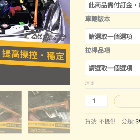
車輛版本
拉桿品項
清除
Swift(18-
23
貨號:
不提供
分類:
S
年
式)