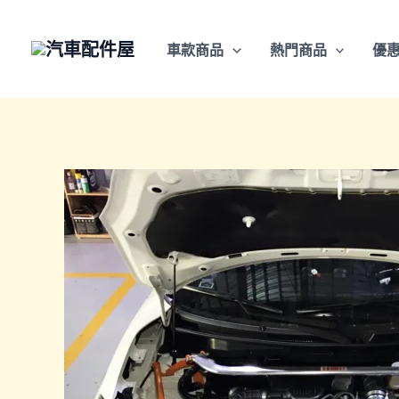
跳
至
車款商品
熱門商品
優
主
要
內
容