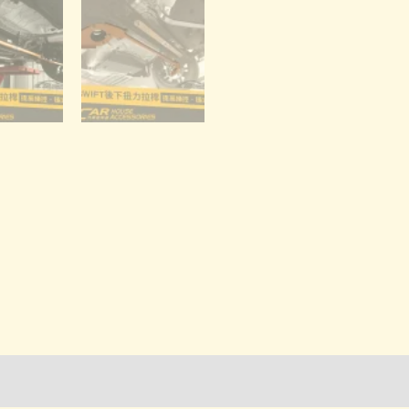
｜
SUMMIT
拉
桿
數
量
詢管道-門市取貨