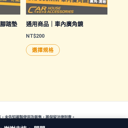
防水腳踏墊
通用商品｜車內廣角鏡
NT$
200
此
選擇規格
產
品
有
多
種
款
有，未告知複製使用及販售，將保留法律刑責。
式。
 © 2026 汽車配件屋. Powered by 汽車配件屋.