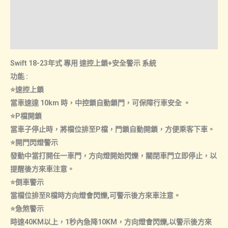
安
諮詢管道-線上購買
全
警
諮詢管道-門市取貨
示
Swift 18-23年式 專用 速控上鎖+安全警示 系統
數
功能 :
量
⭐速控上鎖
當車速達 10km 時，中控鎖自動鎖門，可保障行車安全 。
⭐P檔開鎖
當車子停止時，將檔位排至P檔，門鎖自動開鎖，方便乘客下車。
⭐開門閃燈警示
發動中當打開任一車門，方向燈開始閃爍，關閉車門立即停止，以
提醒後方來車注意。
⭐倒車警示
當檔位排至R檔時方向燈會閃爍,可警示後方來車注意。
⭐急煞警示
時速40KM以上，1秒內急降10KM，方向燈會閃爍,以警示後方來