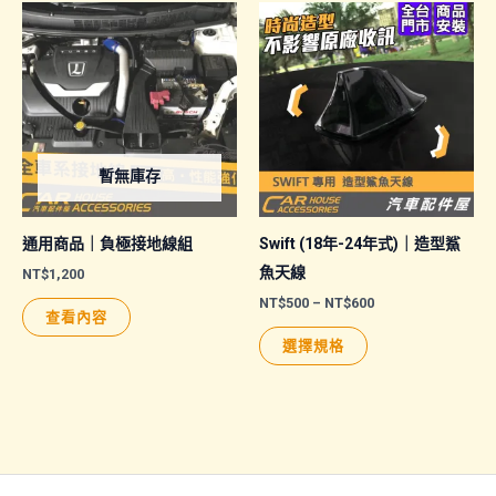
暫無庫存
通用商品｜負極接地線組
Swift (18年-24年式)｜造型鯊
魚天線
NT$
1,200
價
NT$
500
–
NT$
600
查看內容
格
此
範
選擇規格
圍：
產
NT$500
品
到
NT$600
有
多
種