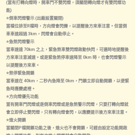
(當有打轉向燈時，開車門不雙閃燈，須關閉轉向燈才有雙閃燈功
能)
⭐倒車閃燈警示 (出廠設置關閉)
當檔位排至R檔時，方向燈會閃爍，以提醒後方來車注意。但當倒
車車速超過 3km，閃燈會自動停止。
⭐急煞閃燈警示
當車速達 70km 之上，緊急煞車雙閃燈啟動快閃，可適時地提醒後
方來車注意減速。或是緊急煞停車速降至 0km 時，也會閃燈警示
以提醒後方來車。
⭐煞停緊急開鎖
當車速在 40km，二秒內急降至 0km，門鎖立即自動開鎖，以便緊
急時應變處裡。
⭐方向燈優先功能
當有開車門閃燈或是倒車閃燈或是急煞警示閃燈，只要打轉向燈就
會立即停止雙閃燈，只有轉向燈會閃，以應變提示後方來車注意。
⭐熄火開鎖
當關閉P檔開鎖功能之後，熄火也不會開鎖，可經由設定功能開啟