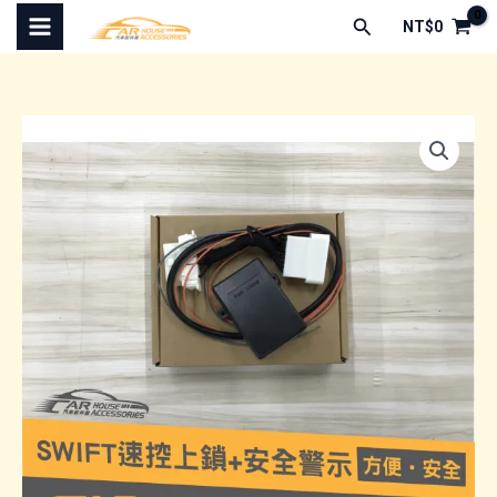
跳
搜
NT$
0
至
尋
主
要
內
容