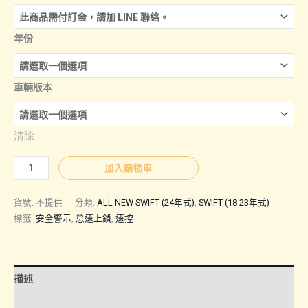
年份
車輛版本
清除
Swift(18-
加入購物車
24
年
貨號:
不提供
分類:
ALL NEW SWIFT (24年式)
,
SWIFT (18-23年式)
式)
標籤:
安全警示
,
怠速上鎖
,
速控
｜
速
控
描述
上
額外資訊
鎖、