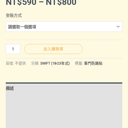
價
NT$
590
–
NT$
800
格
安裝方式
範
圍：
Swift(18-
加入購物車
23
NT$590
年
貨號:
不提供
分類:
SWIFT (18-23年式)
標籤:
車門防踢貼
式)
｜
到
車
描述
門
NT$800
防
額外資訊
踢
諮詢管道-線上購買
貼
數
諮詢管道-門市取貨