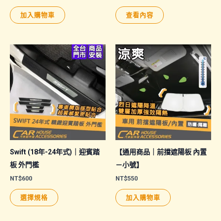
加入購物車
查看內容
Swift (18年-24年式)｜迎賓踏
【通用商品｜前擋遮陽板 內置
板 外門檻
－小號】
NT$
600
NT$
550
此
選擇規格
加入購物車
產
品