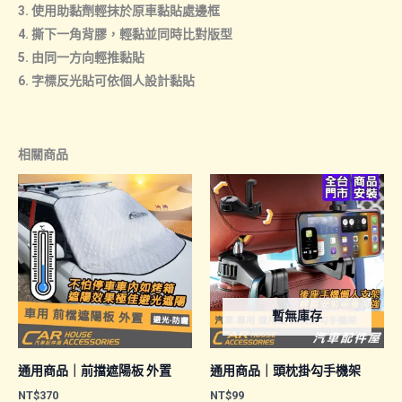
3. 使用助黏劑輕抹於原車黏貼處邊框
4. 撕下一角背膠，輕黏並同時比對版型
5. 由同一方向輕推黏貼
6. 字標反光貼可依個人設計黏貼
相關商品
暫無庫存
通用商品｜前擋遮陽板 外置
通用商品｜頭枕掛勾手機架
NT$
370
NT$
99