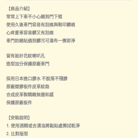
量
【商品介紹】
常常上下車不小心踢到門下框
使用久後車門容易有刮痕與鞋印髒痕
心疼愛車容易髒又有刮痕
車門防踢貼遇到髒污可濕布一擦即淨
留有設計花紋喇叭孔
造型加分保護原廠車門
採用日本進口膠水 不脫落不殘膠
原廠塑膠板件皮革紋路
合成皮革製精緻無違和感
保護原廠板件
【安裝說明】
1. 使用酒精或去漬油將黏貼處擦拭乾淨
2. 比對版型