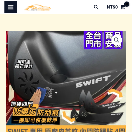
跳
搜
NT$
0
至
尋
主
要
內
容