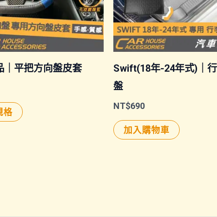
品｜平把方向盤皮套
Swift(18年-24年式)
盤
此
NT$
690
規格
產
加入購物車
品
有
多
種
款