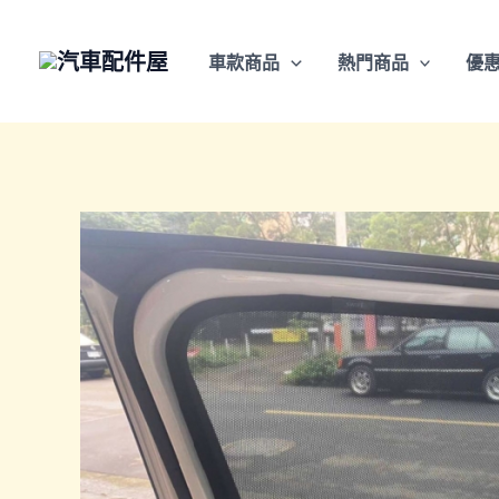
跳
至
車款商品
熱門商品
優
主
要
內
容