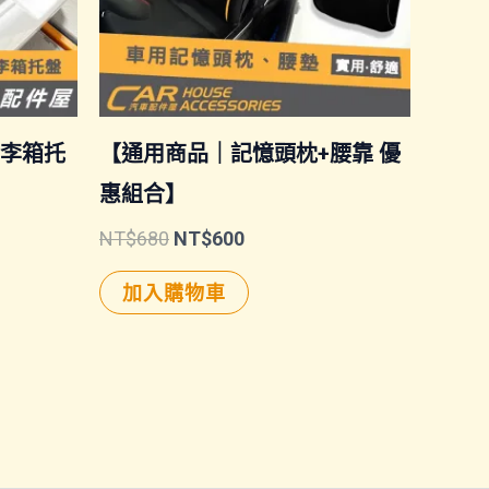
｜行李箱托
【通用商品｜記憶頭枕+腰靠 優
惠組合】
原
目
NT$
680
NT$
600
始
前
價
價
加入購物車
格：
格：
NT$680。
NT$600。