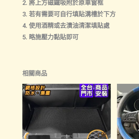
2. 將上方磁鐵吸附於原車窗框
3. 若有需要可自行填貼溝槽於下方
4. 使用酒精或去漬油清潔填貼處
5. 略施壓力黏貼即可
相關商品