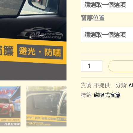
窗簾位置
Swift(18
年-24
貨號:
不提供
分類:
A
年
標籤:
磁吸式窗簾
式)
｜
磁
吸