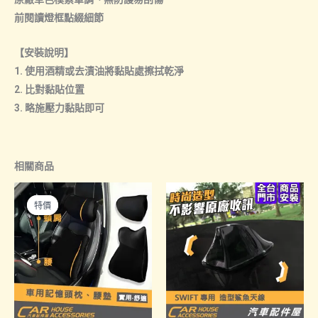
量
前閱讀燈框點綴細節
【安裝說明】
1. 使用酒精或去漬油將黏貼處擦拭乾淨
2. 比對黏貼位置
3. 略施壓力黏貼即可
相關商品
特價
特價