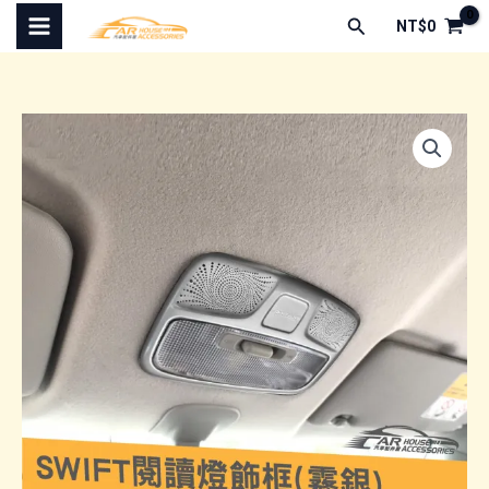
跳
搜
NT$
0
至
尋
主
要
內
容