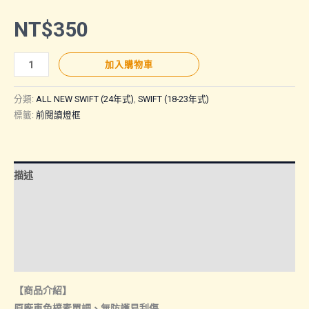
NT$
350
Swift(18
加入購物車
年-24
年
分類:
ALL NEW SWIFT (24年式)
,
SWIFT (18-23年式)
式)
標籤:
前閱讀燈框
｜
前
閱
描述
讀
額外資訊
燈
框
諮詢管道-線上購買
內
飾
諮詢管道-門市取貨
板
【商品介紹】
數
原廠車色樸素單調、無防護易刮傷