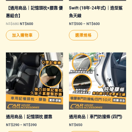
【通用商品｜記憶頭枕+腰靠 優
Swift (18年-24年式)｜造型鯊
惠組合】
魚天線
原
目
價
NT$
680
NT$
600
NT$
500
–
NT$
600
始
前
格
此
價
價
範
加入購物車
選擇規格
格：
格：
圍：
產
NT$680。
NT$600。
NT$500
品
到
NT$600
有
多
種
款
式。
可
在
產
品
通用商品｜記憶頭枕 腰靠
通用商品｜車門防撞條 (四門)
頁
價
NT$
290
–
NT$
390
NT$
650
格
面