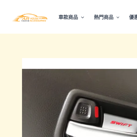
跳
至
車款商品
熱門商品
優
主
要
內
容