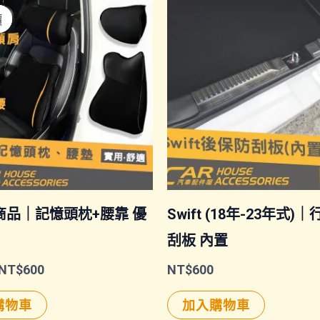
價
價
商品｜記憶頭枕+腰靠 優
Swift (18年-23年式)
】
刮板 內置
原
目
NT$
600
NT$
600
始
前
價
價
購物車
加入購物車
格：
格：