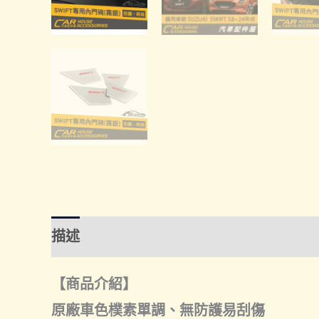
描述
額外資訊
諮詢管道-線上購買
諮
【商品介紹】
原廠車色樸素單調、無防護易刮傷