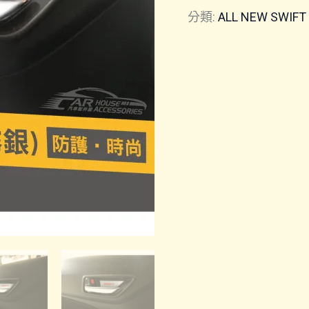
分類:
ALL NEW SWIFT
年
式
共
用)
｜
內
門
碗
內
飾
板
數