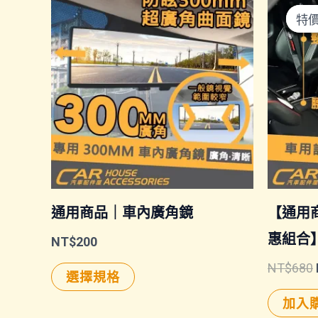
特
特
通用商品｜車內廣角鏡
【通用
惠組合
NT$
200
此
NT$
680
選擇規格
產
加入