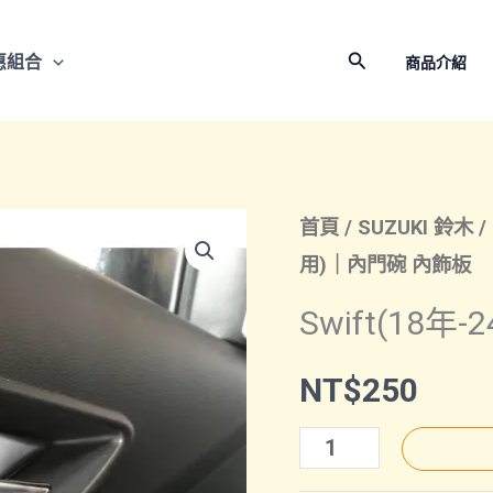
搜
惠組合
商品介紹
尋
首頁
/
SUZUKI 鈴木
/
用)｜內門碗 內飾板
Swift(18
NT$
250
Swift(18
年-24