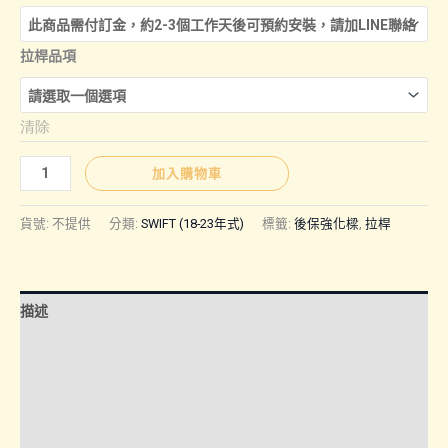
拉桿品項
清除
SWIFT
加入購物車
18-
23
貨號:
不提供
分類:
SWIFT (18-23年式)
標籤:
後保強化樑
,
拉桿
年
式
｜
描述
SUMMIT
後
額外資訊
保
諮詢管道-線上購買
強
化
諮詢管道-門市取貨