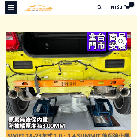
跳
搜
NT$
0
至
尋
主
要
內
容