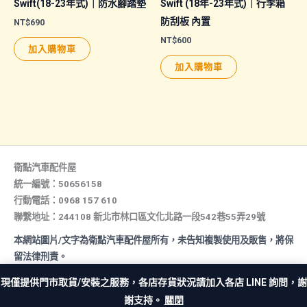
品
頁
Swift(18-23年式)｜防水腳踏墊
Swift (18年-23年式)｜行李箱
頁
面
防刮板 內置
NT$
690
面
選
NT$
600
加入購物車
選
擇
加入購物車
擇
選
選
項
項
衛點汽車配件屋
統一編號：50656158
行動電話：0968 157 610
聯繫地址：244108 新北市林口區文化北路一段542巷55弄29號
本網站圖片/文字為衛點汽車配件屋所有，未告知複製使用及販售，將保
留法律刑責。
All rights reserved. Copyright © 2026 汽車配件屋. Powered by 汽
現僅提供門市取貨/安裝之服務，各店存貨狀況請加入各店 LINE 詢問，謝
車配件屋.
謝支持。
關閉