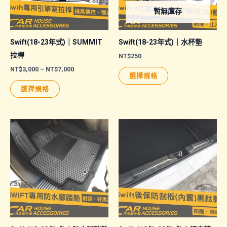
暫無庫存
Swift(18-23年式)｜SUMMIT
Swift(18-23年式)｜水杯墊
拉桿
NT$
250
價
NT$
3,000
–
NT$
7,000
此
選擇規格
格
此
產
範
選擇規格
圍：
產
品
NT$3,000
品
有
到
NT$7,000
有
多
多
種
種
款
款
式。
式。
可
可
在
在
產
產
品