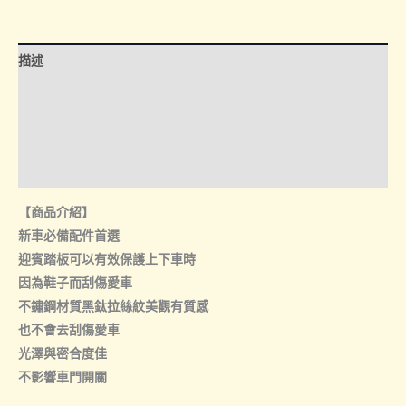
賓
踏
板
描述
內
門
額外資訊
檻
諮詢管道-線上購買
數
量
諮詢管道-門市取貨
【商品介紹】
新車必備配件首選
迎賓踏板可以有效保護上下車時
因為鞋子而刮傷愛車
不鏽鋼材質黑鈦拉絲紋美觀有質感
也不會去刮傷愛車
光澤與密合度佳
不影響車門開關