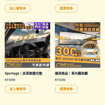
此
加入購物車
選擇規格
產
品
有
多
種
款
式。
可
在
產
品
Sportage｜皮革款避光墊
通用商品｜車內廣角鏡
頁
NT$
690
NT$
200
面
此
加入購物車
選擇規格
選
產
擇
品
選
有