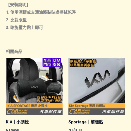
【安裝說明】
1. 使用酒精或去漬油將黏貼處擦拭乾淨
2. 比對版型
3. 略施壓力黏上即可
相關商品
KIA｜小頭枕
Sportage｜前標貼
NT$
450
NT$
100