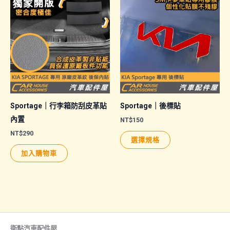
多
種
款
式。
可
在
產
品
Sportage｜行李箱防刮皮革貼
Sportage｜後標貼
頁
內置
NT$
150
面
NT$
290
此
選擇規格
選
產
加入購物車
擇
品
選
有
項
多
種
款
式。
衛點汽車配件屋