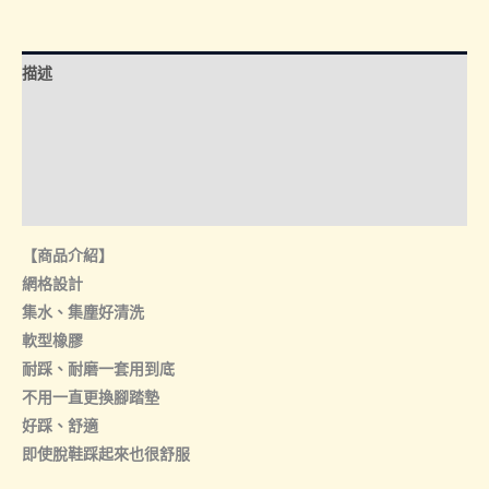
膠
腳
踏
描述
墊
數
額外資訊
量
諮詢管道-線上購買
諮詢管道-門市取貨
【商品介紹】
網格設計
集水、集塵好清洗
軟型橡膠
耐踩、耐磨一套用到底
不用一直更換腳踏墊
好踩、舒適
即使脫鞋踩起來也很舒服