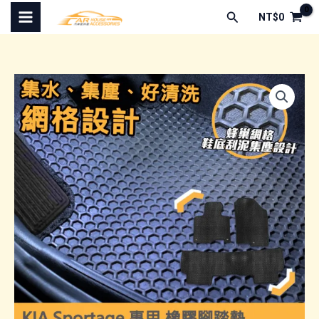
跳
搜
NT$
0
至
尋
主
要
內
容