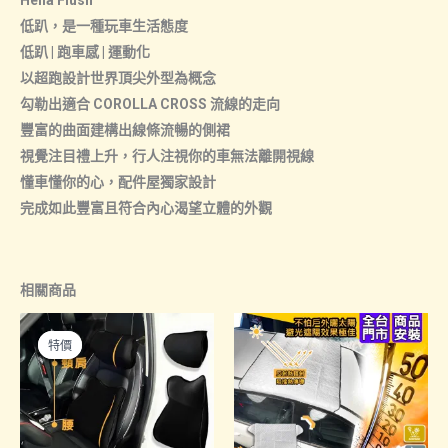
Hella Flush
低趴，是一種玩車生活態度
低趴 | 跑車感 | 運動化
以超跑設計世界頂尖外型為概念
勾勒出適合 COROLLA CROSS 流線的走向
豐富的曲面建構出線條流暢的側裙
視覺注目禮上升，行人注視你的車無法離開視線
懂車懂你的心，配件屋獨家設計
完成如此豐富且符合內心渴望立體的外觀
相關商品
特價
特價