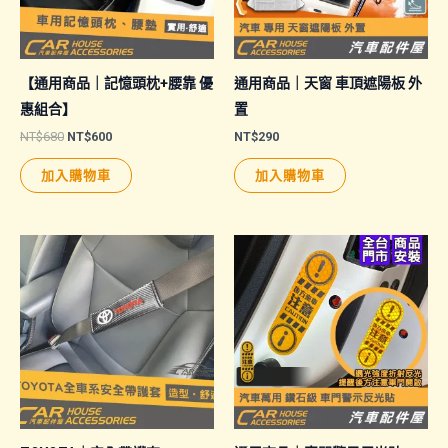
【通用商品｜記憶頭枕+腰靠 優
通用商品｜天窗 車頂遮陽板 外
惠組合】
置
原
目
NT$
680
NT$
600
NT$
290
始
前
價
價
加入購物車
加入購物車
格：
格：
NT$680。
NT$600。