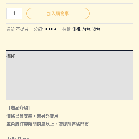
圍：
SIENTA
加入購物車
｜
NT$5,50
空
貨號:
不提供
分類:
SIENTA
標籤:
側裙
,
前包
,
後包
力
套
到
件
描述
數
NT$8,50
量
額外資訊
諮詢管道-線上購買
諮詢管道-門市取貨
【商品介紹】
價格已含安裝，無另外費用
車色版訂製時間兩周以上，請提前連絡門市