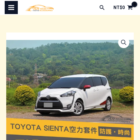
跳
搜
NT$
0
至
尋
主
要
內
容