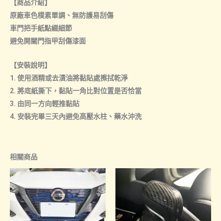
【商品介紹】
原廠車色樸素單調、無防護易刮傷
車門把手紙點綴細節
避免開關門指甲刮傷漆面
【安裝說明】
1. 使用酒精或去漬油將黏貼處擦拭乾淨
2. 將底紙撕下，黏貼一角比對位置是否恰當
3. 由同一方向輕推黏貼
4. 安裝完畢三天內避免高壓水柱、藥水沖洗
相關商品