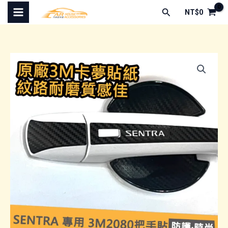
跳
搜
NT$
0
至
尋
主
要
內
容