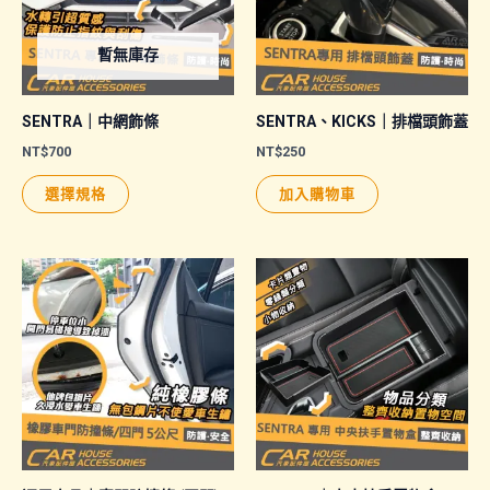
暫無庫存
SENTRA｜中網飾條
SENTRA、KICKS｜排檔頭飾蓋
NT$
700
NT$
250
此
選擇規格
加入購物車
產
品
有
多
種
款
式。
可
在
產