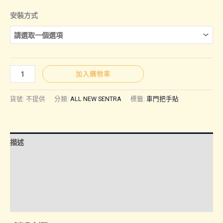
格
安裝方式
範
圍：
SENTRA
加入購物車
｜
NT$250
外
貨號:
不提供
分類:
ALL NEW SENTRA
標籤:
車門把手貼
把
手
到
貼
描述
數
NT$350
量
額外資訊
諮詢管道-線上購買
諮詢管道-門市取貨