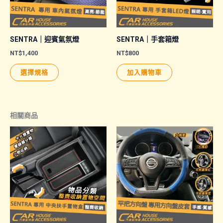
SENTRA｜迎賓氣氛燈
SENTRA｜手套箱燈
NT$
1,400
NT$
800
此
選擇規格
加入購物車
產
品
有
相關商品
多
種
款
式。
可
在
產
品
頁