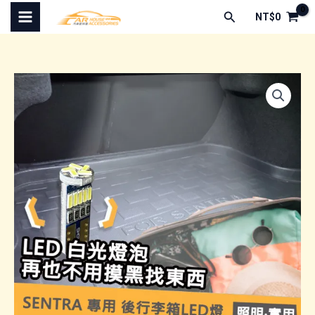
跳
搜
NT$
0
至
尋
主
要
內
容