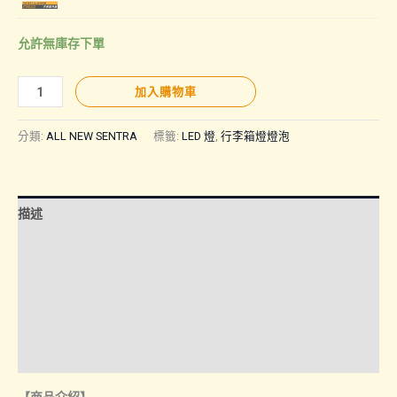
允許無庫存下單
【SENTRA
加入購物車
｜
行
分類:
ALL NEW SENTRA
標籤:
LED 燈
,
行李箱燈燈泡
李
箱
燈】
描述
數
量
額外資訊
諮詢管道-線上購買
諮詢管道-門市取貨
燈泡保固