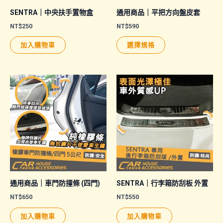
面
SENTRA｜中央扶手置物盒
通用商品｜平把方向盤皮套
選
NT$
250
NT$
590
擇
此
加入購物車
選擇規格
選
產
項
品
有
多
種
款
式。
可
在
產
品
通用商品｜車門防撞條 (四門)
SENTRA｜行李箱防刮板 外置
頁
NT$
650
NT$
550
面
加入購物車
加入購物車
選