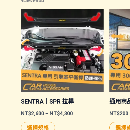
多
種
款
式。
可
在
產
品
頁
SENTRA｜SPR 拉桿
面
通用商
選
價
NT$
2,600
–
NT$
4,300
NT$
200
格
擇
此
範
選擇規格
選擇