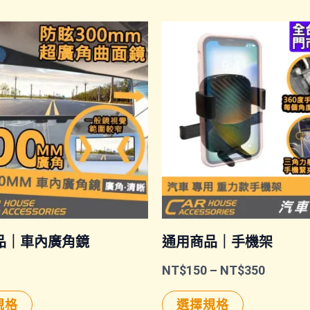
品｜車內廣角鏡
通用商品｜手機架
價
NT$
150
–
NT$
350
格
此
此
範
規格
選擇規格