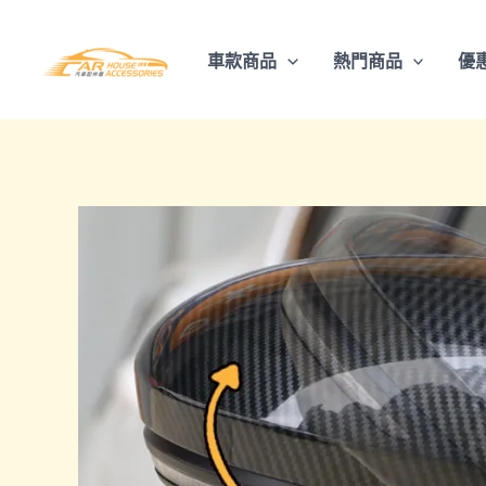
跳
至
車款商品
熱門商品
優
主
要
內
容