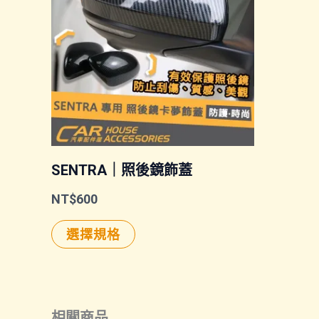
SENTRA｜照後鏡飾蓋
NT$
600
此
選擇規格
產
品
有
相關商品