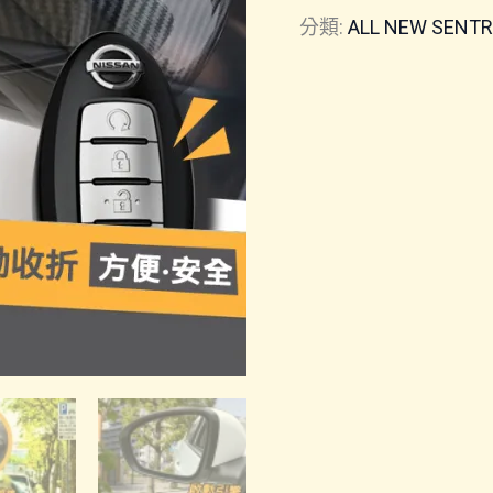
分類:
ALL NEW SENT
照
後
鏡
自
動
收
折
數
量