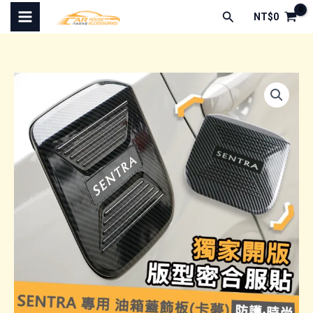
跳
搜
NT$
0
至
尋
主
要
內
容