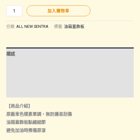
SENTRA
加入購物車
｜
油
分類:
ALL NEW SENTRA
標籤:
油箱蓋飾板
箱
蓋
飾
描述
板
數
額外資訊
量
諮詢管道-線上購買
諮詢管道-門市取貨
【商品介紹】
原廠車色樸素單調、無防護易刮傷
油箱蓋飾板點綴細節
避免加油時擦傷原漆