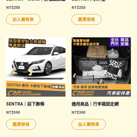
NT$
250
NT$
250
此
加入購物車
選擇規格
產
品
有
多
種
款
式。
可
在
產
品
SENTRA｜前下飾條
通用商品｜行李箱固定網
頁
NT$
590
NT$
390
面
此
選擇規格
加入購物車
選
產
擇
品